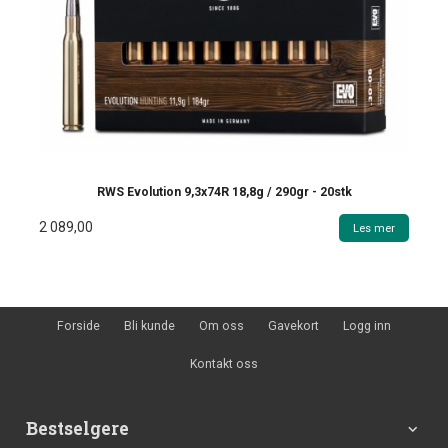
RWS Evolution 9,3x74R 18,8g / 290gr - 20stk
2 089,00
Les mer
Forside
Bli kunde
Om oss
Gavekort
Logg inn
Kontakt oss
Bestselgere