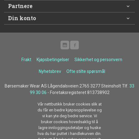
Partnere
Din konto
Frakt
Kjøpsbetingelser
Sikkerhet og personvern
Nyhetsbrev
Ofte stilte spørsmål
Børsemaker Wear AS Lågendalsveien 2765 3277 Steinsholt Tlf.
33
99 30 06
- Foretaksregisteret 813738902
Vår nettbutikk bruker cookies slik at
du får en bedre kjøpsopplevelse og
vi kan yte deg bedre service. Vi
bruker cookies hovedsaklig til å
lagre innloggingsdetaljer og huske
hva du har puttet i handlekurven din.