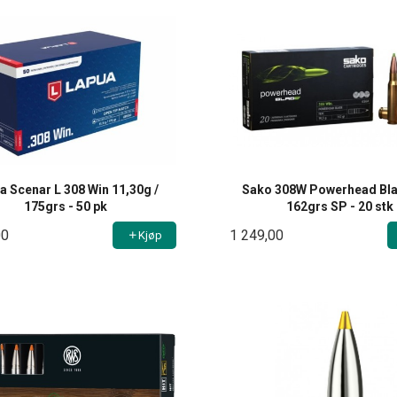
a Scenar L 308 Win 11,30g /
Sako 308W Powerhead Bl
175grs - 50 pk
162grs SP - 20 stk
00
1 249,00
Kjøp