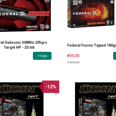
ral Subsonic 308Win 205grs
Federal Fusion Tipped 180gr
Target HP - 20 stk
895,00
Kjøp
1 099,00
Rabatt
-12%