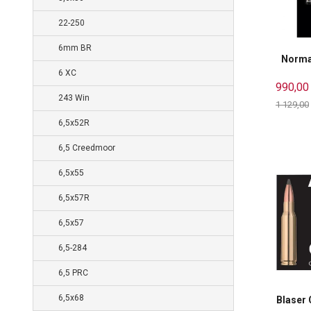
22-250
6mm BR
Norma 
6 XC
990,00
243 Win
1 129,00
Rabatt
6,5x52R
6,5 Creedmoor
6,5x55
6,5x57R
6,5x57
6,5-284
6,5 PRC
6,5x68
Blaser 