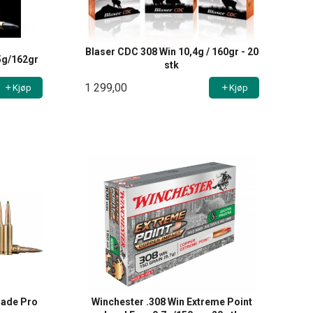
Blaser CDC 308 Win 10,4g / 160gr - 20
5g/162gr
stk
1 299,00
Kjøp
Kjøp
lade Pro
Winchester .308 Win Extreme Point