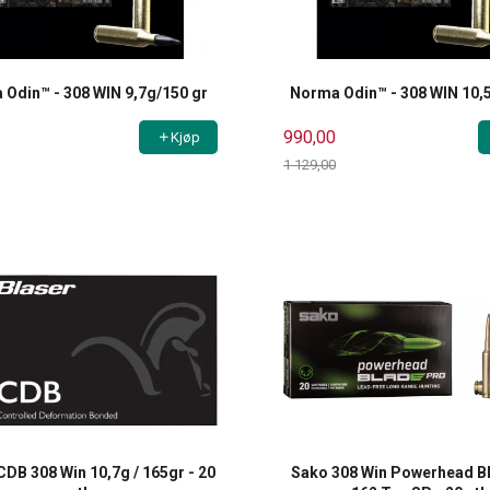
Odin™ - 308 WIN 9,7g/150 gr
Norma Odin™ - 308 WIN 10,
990,00
Kjøp
1 129,00
Rabatt
CDB 308 Win 10,7g / 165gr - 20
Sako 308 Win Powerhead B