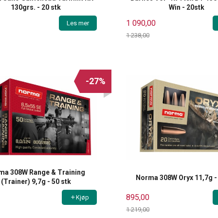
130grs. - 20 stk
Win - 20stk
1 090,00
Les mer
1 238,00
Rabatt
-27%
ma 308W Range & Training
Norma 308W Oryx 11,7g - 
(Trainer) 9,7g - 50 stk
895,00
Kjøp
1 219,00