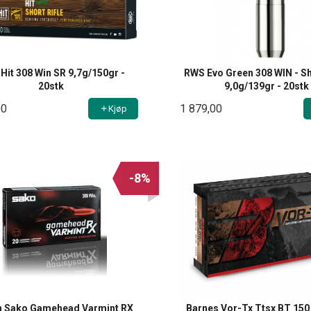
Hit 308 Win SR 9,7g/150gr -
RWS Evo Green 308 WIN - Sh
20stk
9,0g/139gr - 20stk
00
1 879,00
Kjøp
-8%
n Sako Gamehead Varmint RX
Barnes Vor-Tx Ttsx BT 150