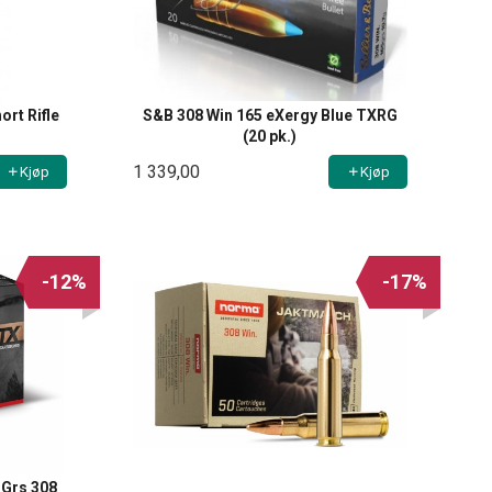
ort Rifle
S&B 308 Win 165 eXergy Blue TXRG
(20 pk.)
1 339,00
Kjøp
Kjøp
-12%
-17%
 Grs 308