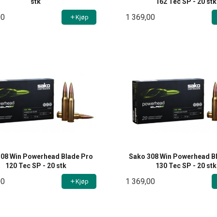
stk
162 Tec SP - 20 stk
00
1 369,00
Kjøp
308 Win Powerhead Blade Pro
Sako 308 Win Powerhead B
120 Tec SP - 20 stk
130 Tec SP - 20 stk
00
1 369,00
Kjøp