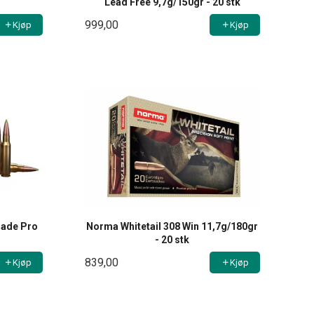
Lead Free 9,7g/150gr - 20 stk
999,00
Kjøp
Kjøp
lade Pro
Norma Whitetail 308 Win 11,7g/180gr
- 20 stk
839,00
Kjøp
Kjøp