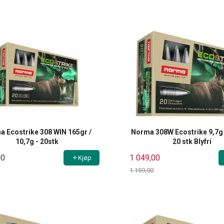
Rabatt
 Ecostrike 308 WIN 165gr /
Norma 308W Ecostrike 9,7g 
10,7g - 20stk
20 stk Blyfri
00
1 049,00
Kjøp
1 159,00
Rabatt