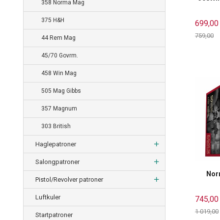
358 Norma Mag
375 H&H
699,00
759,00
44 Rem Mag
Rabatt
45/70 Govrm.
458 Win Mag
505 Mag Gibbs
357 Magnum
303 British
Haglepatroner
Salongpatroner
Nor
Pistol/Revolver patroner
Luftkuler
745,00
1 019,00
Startpatroner