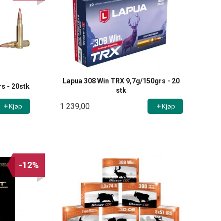
Lapua 308 Win TRX 9,7g/150grs - 20
s - 20stk
stk
1 239,00
Kjøp
Kjøp
-12%