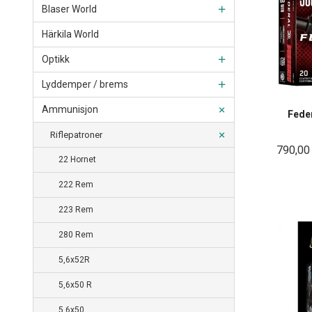
Blaser World
Härkila World
Optikk
Lyddemper / brems
Ammunisjon
Fede
Riflepatroner
790,00
22 Hornet
222 Rem
223 Rem
280 Rem
5,6x52R
5,6x50 R
5,6x50