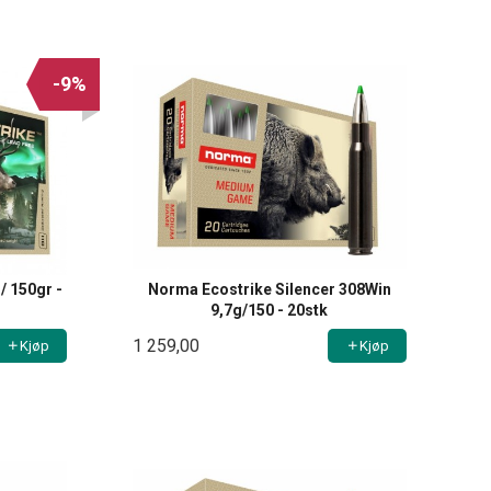
Rabatt
-9%
/ 150gr -
Norma Ecostrike Silencer 308Win
9,7g/150 - 20stk
1 259,00
Kjøp
Kjøp