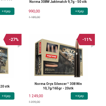
Norma 308W Jaktmatch 9,7g - 50 stk
990,00
Kjøp
Kjøp
1 189,00
Rabatt
-27%
-11%
Norma Oryx Silencer™ 308 Win
20 stk
10,7g/165gr - 20stk
1 249,00
Kjøp
Kjøp
1 399,00