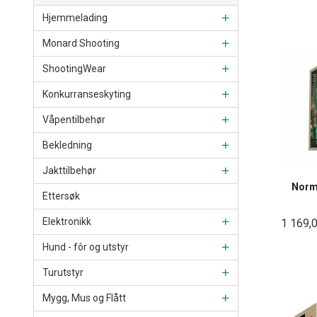
Rabatt
Hjemmelading
Monard Shooting
ShootingWear
Konkurranseskyting
Våpentilbehør
Bekledning
Jakttilbehør
Norma
Ettersøk
Elektronikk
1 169,
Hund - fôr og utstyr
Turutstyr
Mygg, Mus og Flått