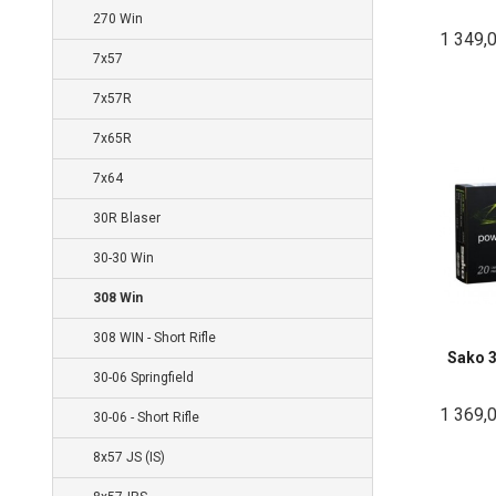
270 Win
1 349,
7x57
7x57R
7x65R
7x64
30R Blaser
30-30 Win
308 Win
308 WIN - Short Rifle
Sako 
30-06 Springfield
1 369,
30-06 - Short Rifle
8x57 JS (IS)