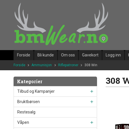
Gå
til
innholdet
Forside
Bli kunde
Om oss
Gavekort
Logg inn
Forside
Ammunisjon
Riflepatroner
308 Win
308 
Kategorier
Tilbud og Kampanjer
Bruktbørsen
Restesalg
Våpen