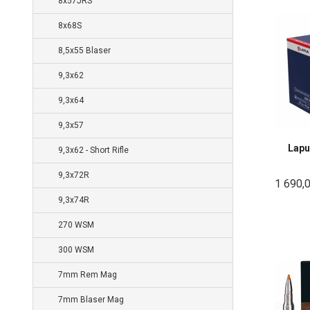
8x57JRS
8x68S
8,5x55 Blaser
9,3x62
9,3x64
9,3x57
Lapu
9,3x62 - Short Rifle
9,3x72R
1 690,
9,3x74R
270 WSM
300 WSM
7mm Rem Mag
7mm Blaser Mag