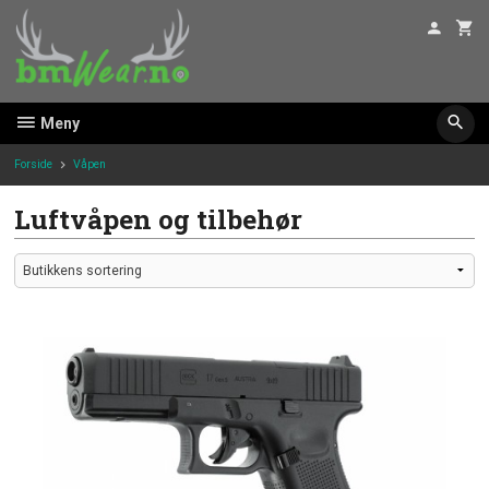
Gå
til
innholdet
Meny
Forside
Våpen
Luftvåpen og tilbehør