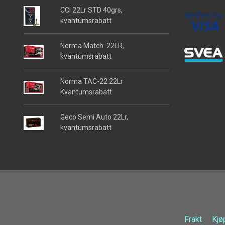
CCI 22Lr STD 40grs,
kvantumsrabatt
Norma Match .22LR,
kvantumsrabatt
Norma TAC-22 22Lr
Kvantumsrabatt
Geco Semi Auto 22Lr,
kvantumsrabatt
Frakt
Kjø