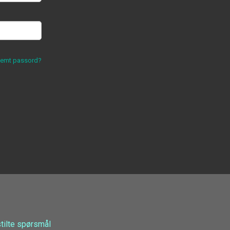
lemt passord?
stilte spørsmål