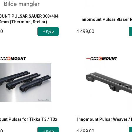
UNT PULSAR SAUER 303/404
Innomount Pulsar Blaser R
0mm (Thermion, Stellar)
00
4 499,00
Kjøp
unt Pulsar for Tikka T3 / T3x
Innomount Pulsar Weaver / 
00
4 499,00
Kjøp