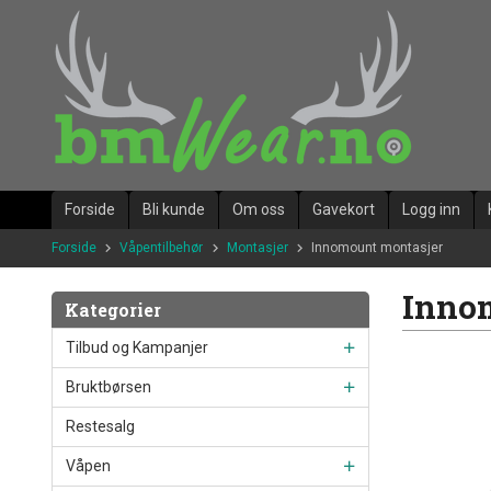
Gå
til
innholdet
Forside
Bli kunde
Om oss
Gavekort
Logg inn
Forside
Våpentilbehør
Montasjer
Innomount montasjer
Inno
Kategorier
Tilbud og Kampanjer
Bruktbørsen
Restesalg
Våpen