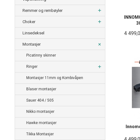
Remmer og rembøyler
INNOMO
Choker
3
4 499,
Linsedeksel
Montasjer
Picatinny skinner
Ringer
Montasjer 11mm og Kombivåpen
Blaser montasjer
Sauer 404 / 505
Nikko montasjer
Hawke montasjer
Innomo
Tikka Montasjer
4 499,