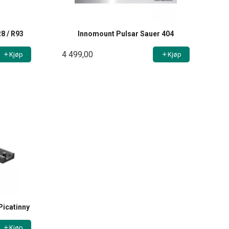
8 / R93
Innomount Pulsar Sauer 404
4 499,00
Kjøp
Kjøp
Picatinny
Kjøp