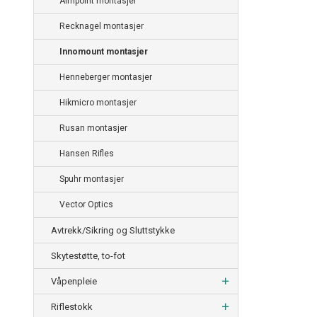
Aimpoint montasjer
Recknagel montasjer
Innomount montasjer
Henneberger montasjer
Hikmicro montasjer
Rusan montasjer
Hansen Rifles
Spuhr montasjer
Vector Optics
Avtrekk/Sikring og Sluttstykke
Skytestøtte, to-fot
Våpenpleie
Riflestokk