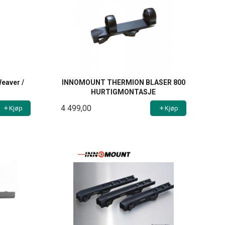
Weaver /
INNOMOUNT THERMION BLASER 800
HURTIGMONTASJE
4 499,00
Kjøp
Kjøp