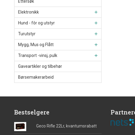
Ettersøk
Elektronikk
Hund - fôr og utstyr
Turutstyr
Mygg, Mus og Flått
Transport -vinsj, pulk
Gaveartikler og tilbehør
Børsemakerarbeid
Bestselgere
Partner
Geco Rifle 22Lr, kvantumsrabatt