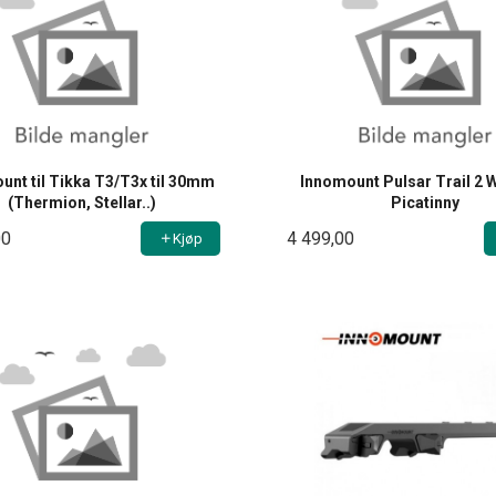
unt til Tikka T3/T3x til 30mm
Innomount Pulsar Trail 2 
(Thermion, Stellar..)
Picatinny
00
4 499,00
Kjøp