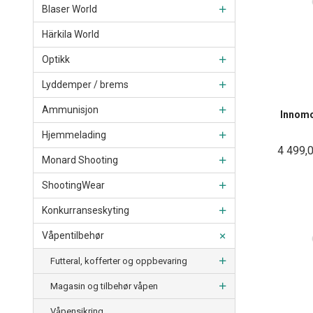
Blaser World
Härkila World
Optikk
Lyddemper / brems
Ammunisjon
Innomo
Hjemmelading
4 499,
Monard Shooting
ShootingWear
Konkurranseskyting
Våpentilbehør
Futteral, kofferter og oppbevaring
Magasin og tilbehør våpen
Våpensikring