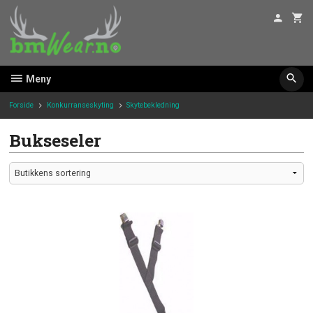
Gå
til
innholdet
Meny
Forside
Konkurranseskyting
Skytebekledning
Bukseseler