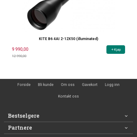
KITE B6 4AI 2-12X50 (illuminated)
9 990,00
Kjøp
12 990,00
Rabatt
Forside
Bli kunde
Om oss
Gavekort
Logg inn
Kontakt oss
Bestselgere
Partnere