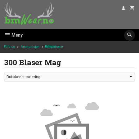
Gå
til
innholdet
Meny
Forside
Ammunisjon
Riflepatroner
300 Blaser Mag