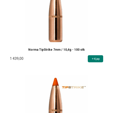
Norma TipStrike 7mm / 10,4g - 100 stk
1 439,00
Kjøp