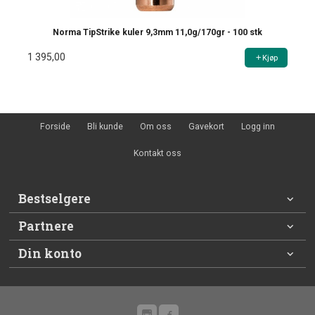
Norma TipStrike kuler 9,3mm 11,0g/170gr - 100 stk
1 395,00
Kjøp
Forside
Bli kunde
Om oss
Gavekort
Logg inn
Kontakt oss
Bestselgere
Partnere
Din konto