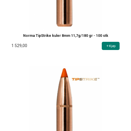
Norma TipStrike kuler 8mm 11,7g/180 gr - 100 stk
1 529,00
Kjøp