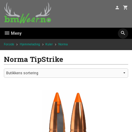
Gå
til
innholdet
Meny
Forside
Hjemmelading
Kuler
Norma
Norma TipStrike