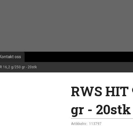
Kontakt oss
 16,2 g/250 gr - 20stk
RWS HIT 9
gr - 20stk
Artikkelnr.:
113797