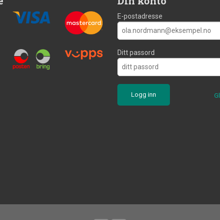
e
Din konto
E-postadresse
Ditt passord
G