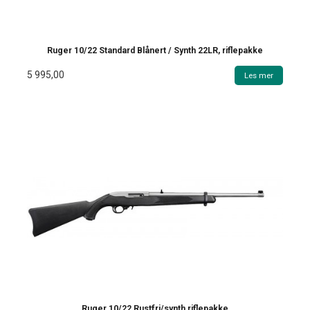
Ruger 10/22 Standard Blånert / Synth 22LR, riflepakke
5 995,00
Les mer
Ruger 10/22 Rustfri/synth riflepakke