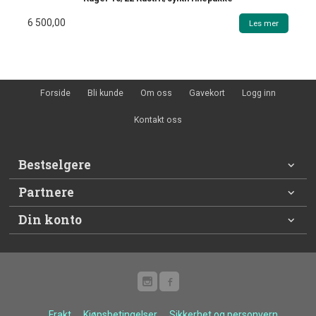
6 500,00
Les mer
Forside
Bli kunde
Om oss
Gavekort
Logg inn
Kontakt oss
Bestselgere
Partnere
Din konto
Frakt
Kjøpsbetingelser
Sikkerhet og personvern