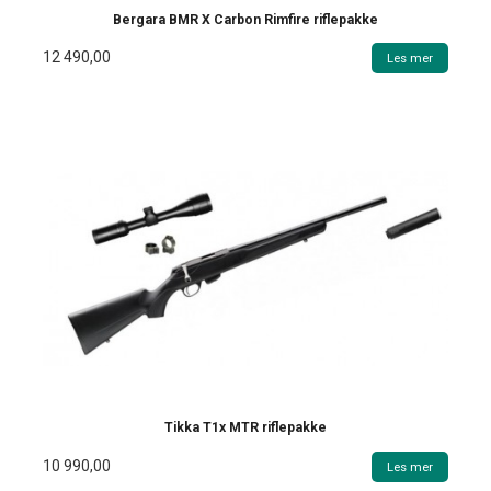
Bergara BMR X Carbon Rimfire riflepakke
12 490,00
Les mer
Tikka T1x MTR riflepakke
10 990,00
Les mer