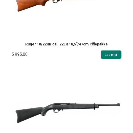
Ruger 10/22RB cal. 22LR 18,5"/47cm, riflepakke
5 995,00
Les mer