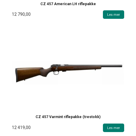
CZ 457 American LH riflepakke
12 790,00
Les mer
CZ 457 Varmint riflepakke (trestokk)
12 419,00
Les mer