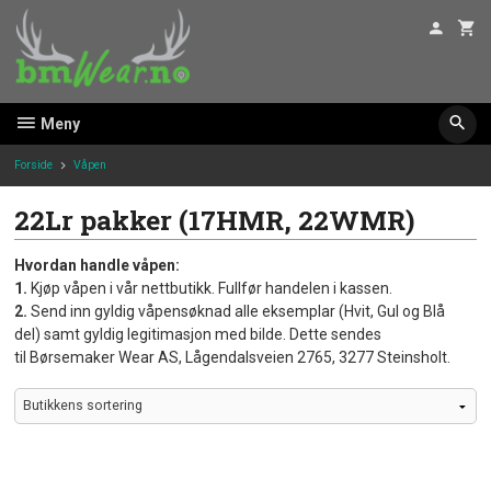
Gå
til
innholdet
Meny
Forside
Våpen
22Lr pakker (17HMR, 22WMR)
Hvordan handle våpen:
1.
Kjøp våpen i vår nettbutikk. Fullfør handelen i kassen.
2.
Send inn gyldig våpensøknad alle eksemplar (Hvit, Gul og Blå
del) samt gyldig legitimasjon med bilde. Dette sendes
til Børsemaker Wear AS, Lågendalsveien 2765, 3277 Steinsholt.