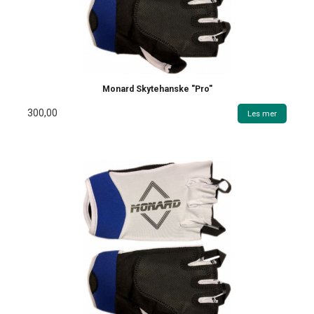
Monard Skytehanske "Pro"
300,00
Les mer