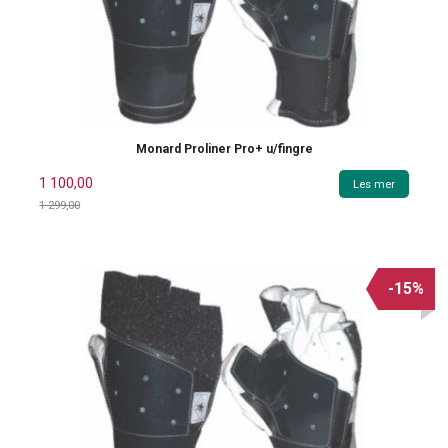
Monard Proliner Pro+ u/fingre
1 100,00
Les mer
1 299,00
Rabatt
-15%