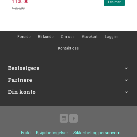
1 100,00
Les mer
1 299,00
Rabatt
Forside
Bli kunde
Om oss
Gavekort
Logg inn
Kontakt oss
Bestselgere
Partnere
Din konto
Frakt
Kjøpsbetingelser
Sikkerhet og personvern