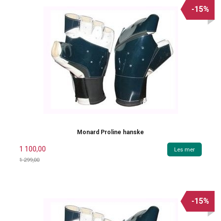
-15%
Monard Proline hanske
1 100,00
Les mer
1 299,00
Rabatt
-15%