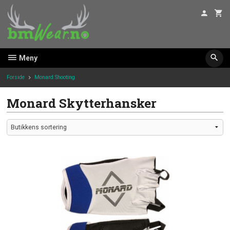
Gå
til
innholdet
Meny
Forside
Monard Shooting
Monard Skytterhansker