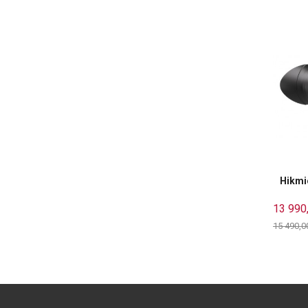
Hikmi
13 990
15 490,0
Rabatt