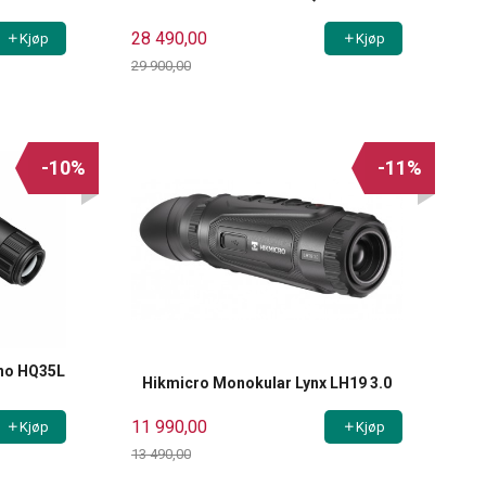
28 490,00
Kjøp
Kjøp
29 900,00
Rabatt
-10%
-11%
ino HQ35L
Hikmicro Monokular Lynx LH19 3.0
11 990,00
Kjøp
Kjøp
13 490,00
Rabatt