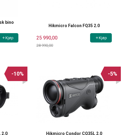
sk bino
Hikmicro Falcon FQ35 2.0
25 990,00
Kjøp
Kjøp
28 990,00
Rabatt
-10%
-5%
 2.0
Hikmicro Condor CQ35L 2.0