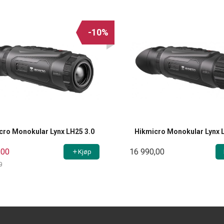
-10%
cro Monokular Lynx LH25 3.0
Hikmicro Monokular Lynx 
,00
16 990,00
Kjøp
0