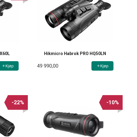
HX60L
Hikmicro Habrok PRO HQ50LN
49 990,00
Kjøp
Kjøp
-22%
-10%