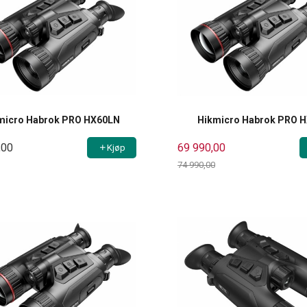
micro Habrok PRO HX60LN
Hikmicro Habrok PRO 
,00
69 990,00
Kjøp
74 990,00
Rabatt