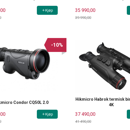
,00
35 990,00
Kjøp
0
39 990,00
Rabatt
-10%
Hikmicro Habrok termisk b
kmicro Condor CQ50L 2.0
4K
,00
37 490,00
Kjøp
0
41 490,00
Rabatt