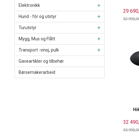
Elektronikk
29 690
Hund - fôr og utstyr
32 990,0
Rabatt
Turutstyr
Mygg, Mus og Flått
Transport -vinsj, pulk
Gaveartikler og tilbehør
Børsemakerarbeid
Hi
32 490
35 990,0
Rabatt