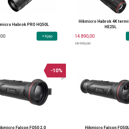
Hikmicro Habrok 4K termi
kmicro Habrok PRO HQ50L
HE25L
,00
14 890,00
Kjøp
18 990,00
Rabatt
-10%
ikmicro Falcon FQ50 2.0
Hikmicro Falcon FQ50L