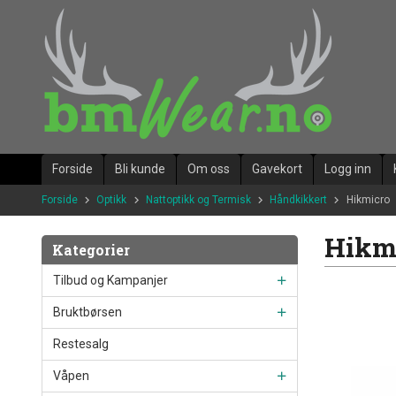
Gå
til
innholdet
Forside
Bli kunde
Om oss
Gavekort
Logg inn
Forside
Optikk
Nattoptikk og Termisk
Håndkikkert
Hikmicro
Hikm
Kategorier
Tilbud og Kampanjer
Bruktbørsen
Restesalg
Våpen