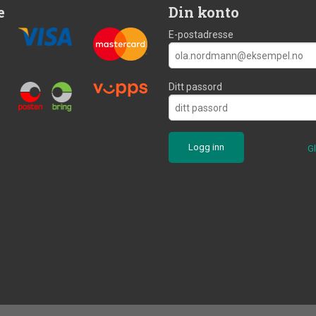
e
Din konto
E-postadresse
Ditt passord
G