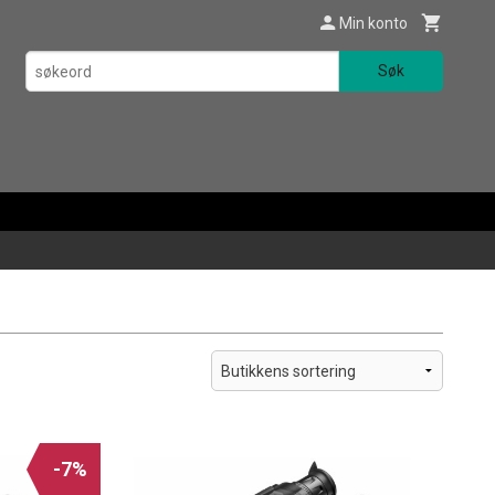
Min konto
Søk
-7%