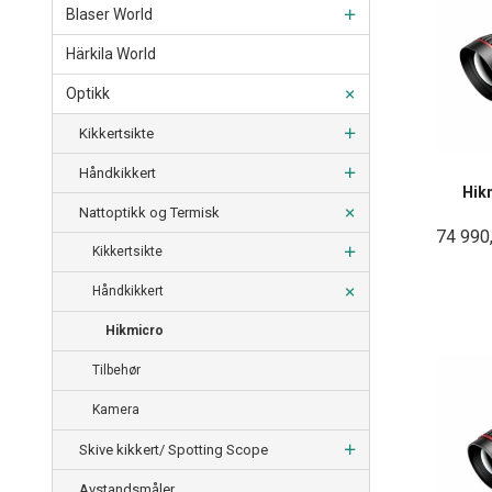
Blaser World
Härkila World
Optikk
Kikkertsikte
Håndkikkert
Hik
Nattoptikk og Termisk
74 990
Kikkertsikte
Håndkikkert
Hikmicro
Tilbehør
Kamera
Skive kikkert/ Spotting Scope
Avstandsmåler