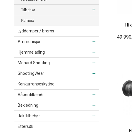
Tilbehør
Kamera
Hi
Lyddemper / brems
49 990
Ammunisjon
Hjemmelading
Monard Shooting
ShootingWear
Konkurranseskyting
Våpentilbehør
Bekledning
Jakttilbehør
Ettersøk
H