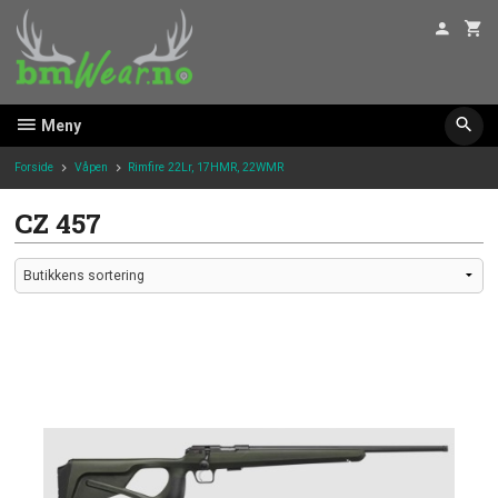
Gå
til
innholdet
Meny
Forside
Våpen
Rimfire 22Lr, 17HMR, 22WMR
CZ 457