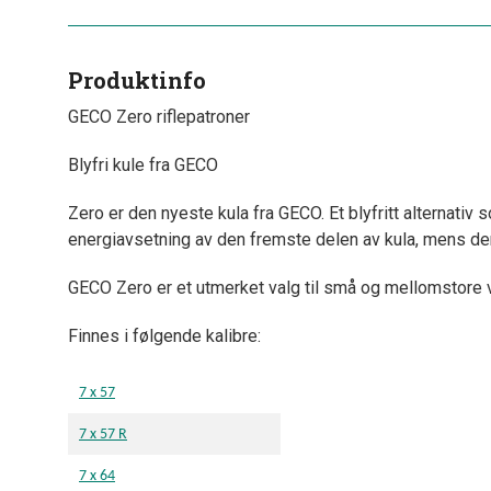
Produktinfo
GECO Zero riflepatroner
Blyfri kule fra GECO
Zero er den nyeste kula fra GECO. Et blyfritt alternati
energiavsetning av den fremste delen av kula, mens de
GECO Zero er et utmerket valg til små og mellomstore vi
Finnes i følgende kalibre:
7 x 57
7 x 57 R
7 x 64