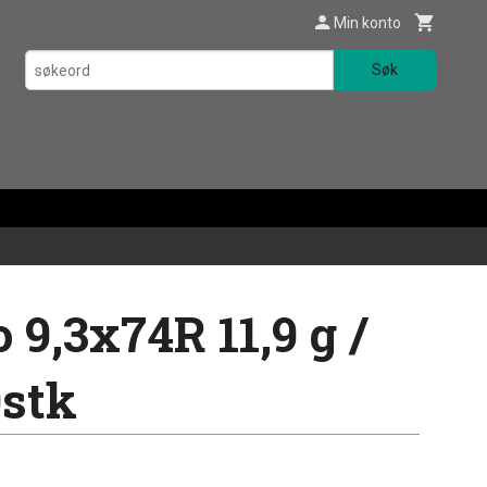
Min konto
Søk
 9,3x74R 11,9 g /
0stk