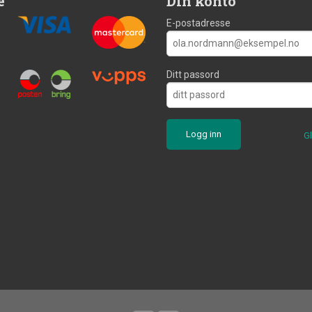
e
Din konto
E-postadresse
Ditt passord
G