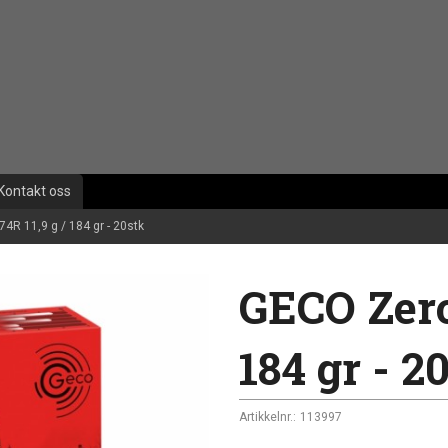
Kontakt oss
4R 11,9 g / 184 gr - 20stk
GECO Zero
184 gr - 2
Artikkelnr.:
113997