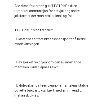
Alle disse faktorene gjør TIPSTRIKE™ til en
utmerket ammunisjon for drevjakt og andre
jaktformer der man ønsker knall og fall.
TIPSTRIKE™ sine fordeler:
• Plastspiss for forsinket ekspansjon for å bedre
dybdevirkningen.
• Høy sjokkeffekt gjennom den avsmalnende
mantelen - kulen åpnes raskt.
• Dybdevirkning sikres gjennom mantelens stabile
og rette bakparti, kombiert med en innvendig,
mekanisk blylås.