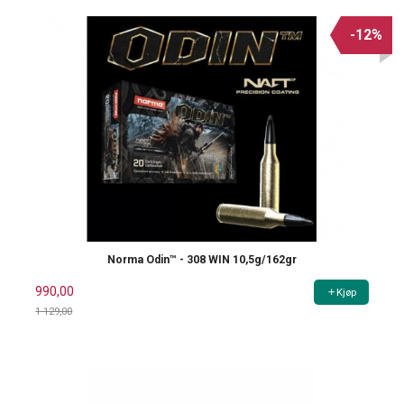
-12%
Norma Odin™ - 308 WIN 10,5g/162gr
990,00
Kjøp
1 129,00
Rabatt