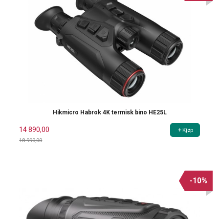
Hikmicro Habrok 4K termisk bino HE25L
14 890,00
Kjøp
18 990,00
Rabatt
-10%