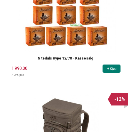
Nitedals Rype 12/70 - Kassesalg!
1 990,00
Kjøp
3 390,00
Rabatt
-12%