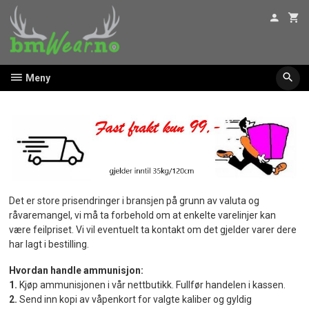
Gå
til
innholdet
Meny
Det er store prisendringer i bransjen på grunn av valuta og
råvaremangel, vi må ta forbehold om at enkelte varelinjer kan
være feilpriset. Vi vil eventuelt ta kontakt om det gjelder varer dere
har lagt i bestilling.
Hvordan handle ammunisjon:
1.
Kjøp ammunisjonen i vår nettbutikk. Fullfør handelen i kassen.
2.
Send inn kopi av våpenkort for valgte kaliber og gyldig