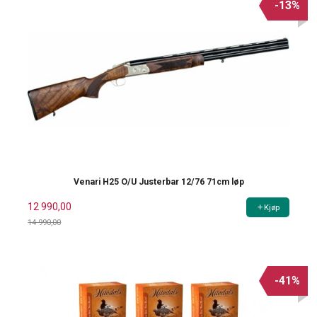
-13%
Venari H25 O/U Justerbar 12/76 71cm løp
12 990,00
Kjøp
14 990,00
Rabatt
-41%