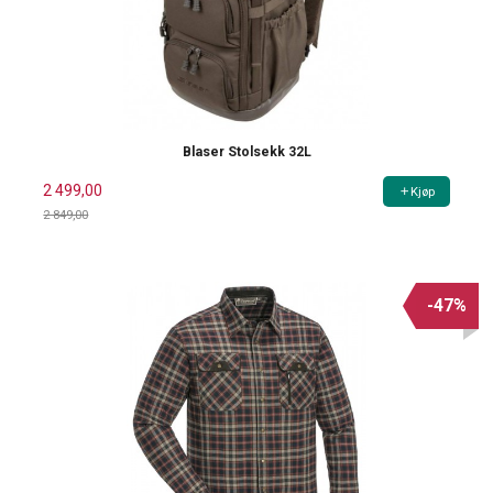
Blaser Stolsekk 32L
2 499,00
Kjøp
2 849,00
Rabatt
-47%