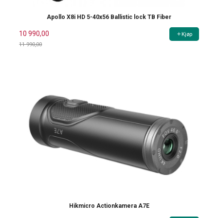
Apollo X8i HD 5-40x56 Ballistic lock TB Fiber
10 990,00
Kjøp
11 990,00
Rabatt
Hikmicro Actionkamera A7E