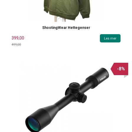
ShootingWear Hettegenser
399,00
Les mer
499,00
Rabatt
-8%