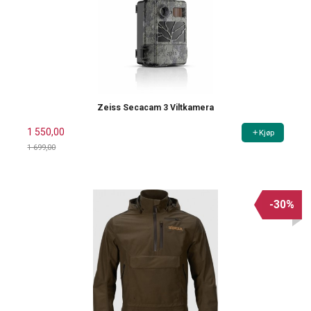
Zeiss Secacam 3 Viltkamera
1 550,00
Kjøp
1 699,00
Rabatt
-30%