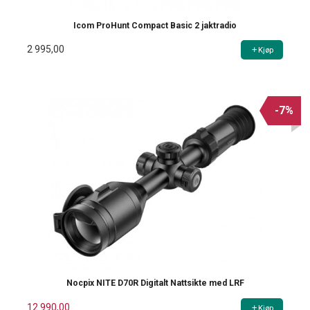
Icom ProHunt Compact Basic 2 jaktradio
2 995,00
Kjøp
-7%
Nocpix NITE D70R Digitalt Nattsikte med LRF
12 990,00
Kjøp