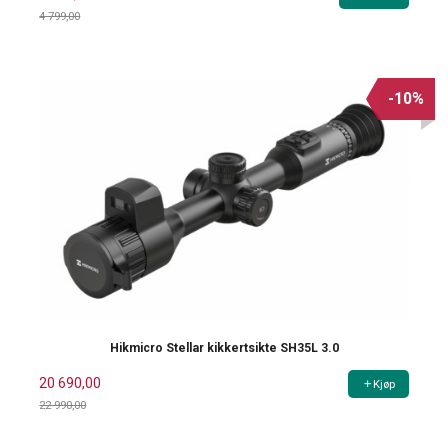
4 799,00
Rabatt
-10%
Hikmicro Stellar kikkertsikte SH35L 3.0
20 690,00
Kjøp
22 990,00
Rabatt