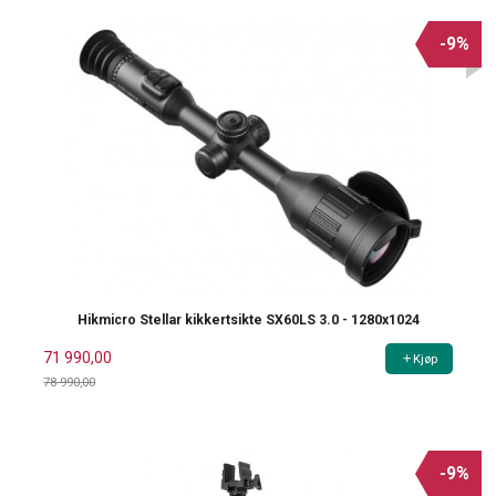
-9%
Hikmicro Stellar kikkertsikte SX60LS 3.0 - 1280x1024
71 990,00
Kjøp
78 990,00
Rabatt
-9%