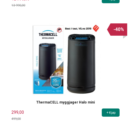
13 990,00
Rabatt
-40%
ThermaCELL myggjager Halo mini
299,00
Kjøp
499,00
Rabatt