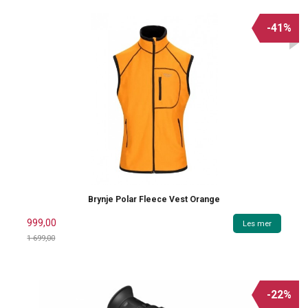
-41%
Brynje Polar Fleece Vest Orange
999,00
Les mer
1 699,00
Rabatt
-22%