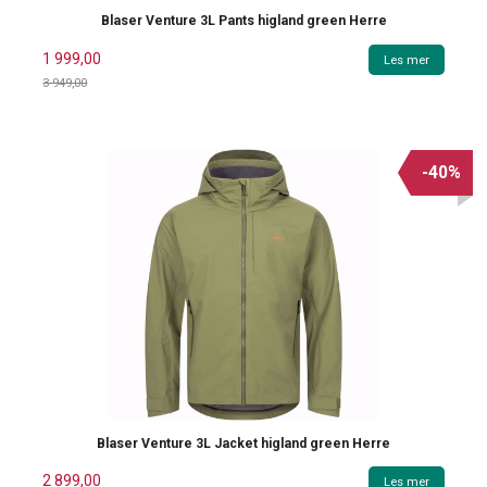
Blaser Venture 3L Pants higland green Herre
1 999,00
Les mer
3 949,00
Rabatt
-40%
Blaser Venture 3L Jacket higland green Herre
2 899,00
Les mer