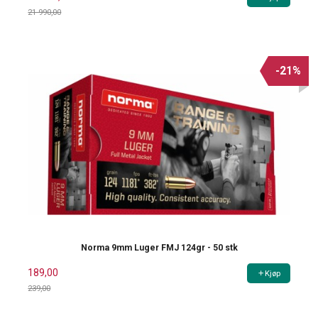
21 990,00
Rabatt
-21%
Norma 9mm Luger FMJ 124gr - 50 stk
189,00
Kjøp
239,00
Rabatt