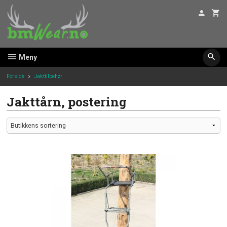
Gå
til
innholdet
Meny
Forside
Jakttilbehør
Jakttårn, postering