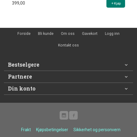
399,00
Kjøp
Forside
Bli kunde
Om oss
Gavekort
Logg inn
Kontakt oss
Bestselgere
Partnere
Din konto
Frakt
Kjøpsbetingelser
Sikkerhet og personvern