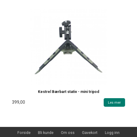
Kestrel Bærbart stativ - mini tripod
399,00
Les mer
Forside
Bli kunde
Om oss
Gavekort
Logg inn