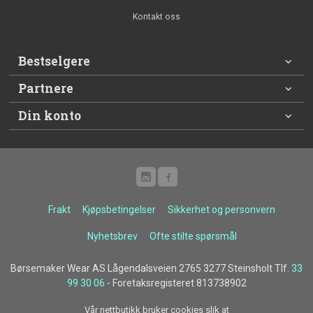
Kontakt oss
Bestselgere
Partnere
Din konto
Frakt
Kjøpsbetingelser
Sikkerhet og personvern
Nyhetsbrev
Ofte stilte spørsmål
Børsemaker Wear AS Lågendalsveien 2765 3277 Steinsholt Tlf.
33
99 30 06
- Foretaksregisteret 813738902
Vår nettbutikk bruker cookies slik at