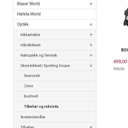
Blaser World
Härkila World
Optikk
Kikkertsikte
Håndkikkert
BOG
Nattoptikk og Termisk
499,00
Skive kikkert/ Spotting Scope
990,00
Rabatt
Swarovski
Zeiss
Bushnell
Tilbehør og rekvisita
Avstandsmåler
Tilbehør