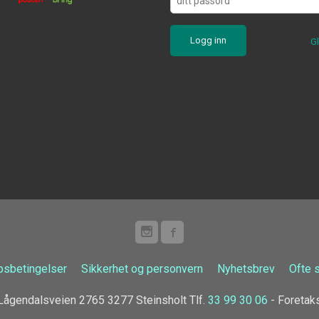
G
psbetingelser
Sikkerhet og personvern
Nyhetsbrev
Ofte 
ågendalsveien 2765 3277 Steinsholt Tlf.
33 99 30 06
- Foretak