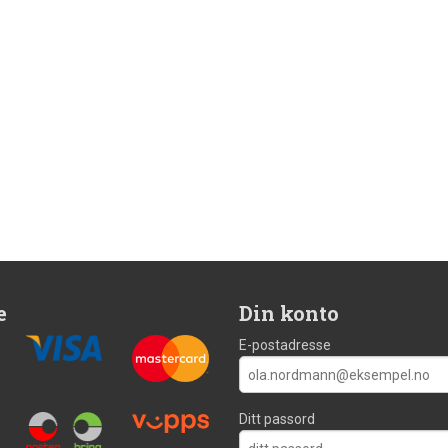
e
Din konto
E-postadresse
Ditt passord