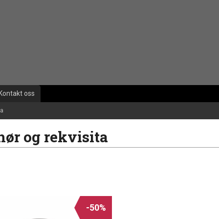
Kontakt oss
ta
hør og rekvisita
-50%