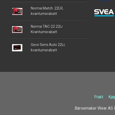
Norma Match .22LR,
kvantumsrabatt
Norma TAC-22 22Lr
Kvantumsrabatt
Geco Semi Auto 22Lr,
kvantumsrabatt
Frakt
Kjø
Børsemaker Wear AS L