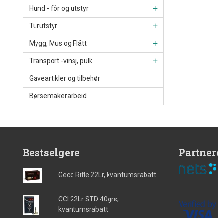
Hund - fôr og utstyr
Turutstyr
Mygg, Mus og Flått
Transport -vinsj, pulk
Gaveartikler og tilbehør
Børsemakerarbeid
Bestselgere
Partner
Geco Rifle 22Lr, kvantumsrabatt
CCI 22Lr STD 40grs,
kvantumsrabatt