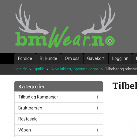
Gå
til
innholdet
Forside
Bli kunde
Om oss
Gavekort
Logg inn
Forside
Optikk
Skive kikkert/ Spotting Scope
Tilbehør og rekvisi
Tilbe
Kategorier
Tilbud og Kampanjer
Bruktbørsen
Restesalg
Våpen