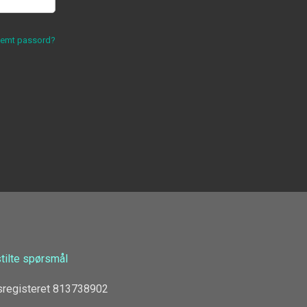
lemt passord?
stilte spørsmål
sregisteret 813738902