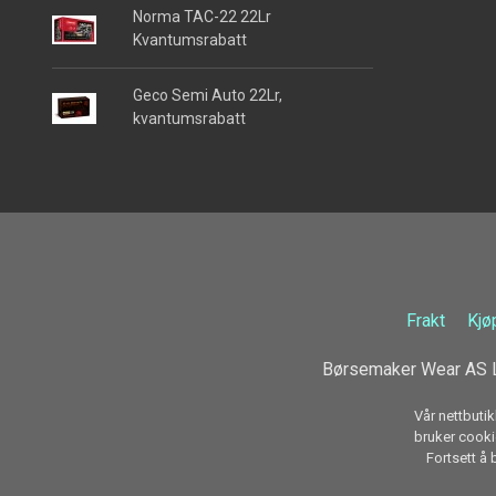
Norma TAC-22 22Lr
Kvantumsrabatt
Geco Semi Auto 22Lr,
kvantumsrabatt
Frakt
Kjø
Børsemaker Wear AS L
Vår nettbutik
bruker cookie
Fortsett å