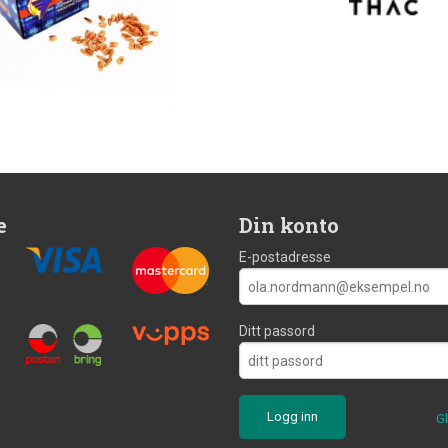
e
Din konto
E-postadresse
Ditt passord
G