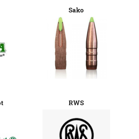
Sako
ot
RWS