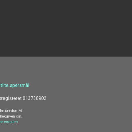
stilte spørsmål
sregisteret 813738902
re service. Vi
dlekurven din.
for cookies.