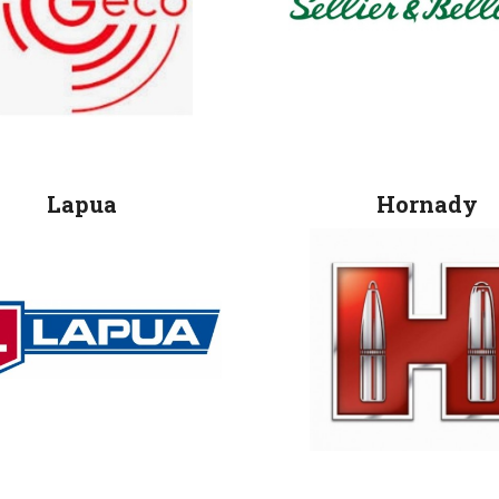
Lapua
Hornady