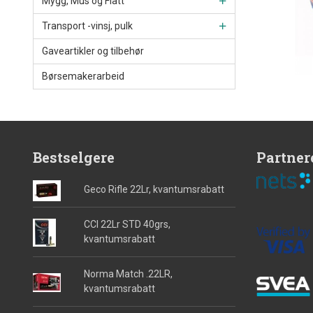
Mygg, Mus og Flått
Transport -vinsj, pulk
Gaveartikler og tilbehør
Børsemakerarbeid
Bestselgere
Partner
Geco Rifle 22Lr, kvantumsrabatt
CCI 22Lr STD 40grs,
kvantumsrabatt
Norma Match .22LR,
kvantumsrabatt