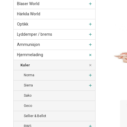
Blaser World
Härkila World
Optikk
Lyddemper / brems
Ammunisjon
Hjemmelading
Kuler
Norma
Sierra
Sako
Geco
Sellier & Bellot
RWS