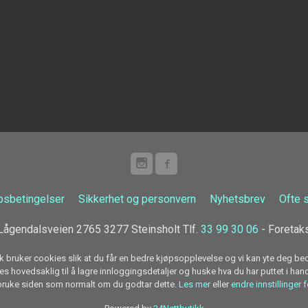
psbetingelser
Sikkerhet og personvern
Nyhetsbrev
Ofte 
ågendalsveien 2765 3277 Steinsholt Tlf.
33 99 30 06
- Foretak
k bruker cookies slik at du får en bedre kjøpsopplevelse og vi kan yte deg bed
s hovedsaklig til å lagre innloggingsdetaljer og huske hva du har puttet i han
 bruke siden som normalt om du godtar dette.
Les mer
eller
endre innstillinger 