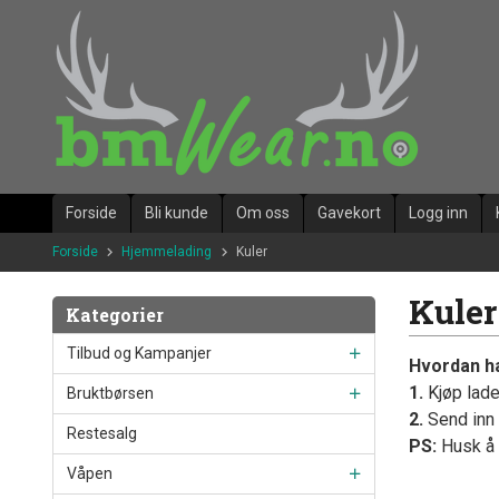
Gå
til
innholdet
Forside
Bli kunde
Om oss
Gavekort
Logg inn
Forside
Hjemmelading
Kuler
Kuler
Kategorier
Tilbud og Kampanjer
Hvordan h
1.
Kjøp lade
Bruktbørsen
2.
Send inn 
Restesalg
PS:
Husk å s
Våpen