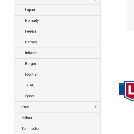
Lapua
Hornady
Federal
Barnes
Infitech
Berger
Frontier
THAC
Speer
Krutt
Hylser
Tennhetter