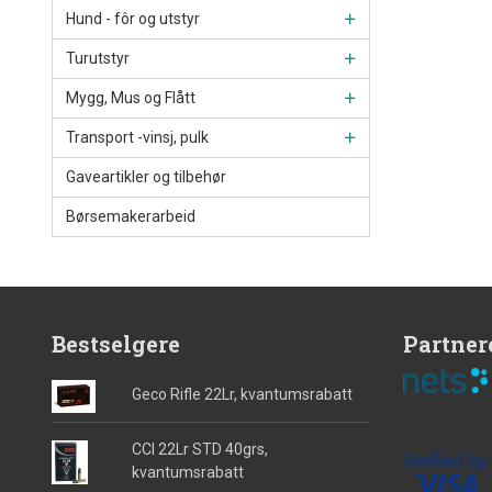
Hund - fôr og utstyr
Turutstyr
Mygg, Mus og Flått
Transport -vinsj, pulk
Gaveartikler og tilbehør
Børsemakerarbeid
Bestselgere
Partner
Geco Rifle 22Lr, kvantumsrabatt
CCI 22Lr STD 40grs,
kvantumsrabatt