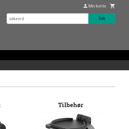
Min konto
Søk
t
Tilbehør