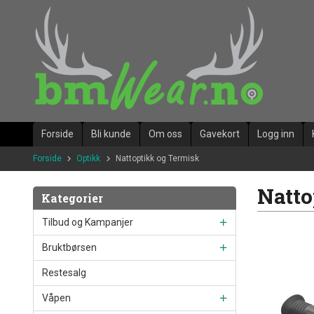
Gå
til
innholdet
Forside
Bli kunde
Om oss
Gavekort
Logg inn
Forside
Optikk
Nattoptikk og Termisk
Natto
Kategorier
Tilbud og Kampanjer
Bruktbørsen
Restesalg
Våpen