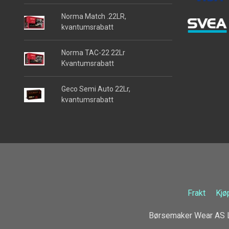
Norma Match .22LR,
kvantumsrabatt
Norma TAC-22 22Lr
Kvantumsrabatt
Geco Semi Auto 22Lr,
kvantumsrabatt
Frakt
Kjø
Børsemaker Wear AS L