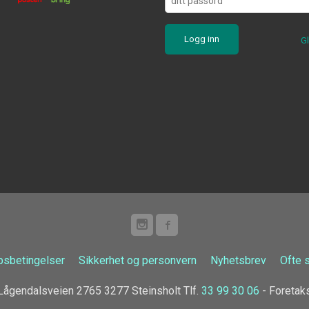
G
psbetingelser
Sikkerhet og personvern
Nyhetsbrev
Ofte 
ågendalsveien 2765 3277 Steinsholt Tlf.
33 99 30 06
- Foretak