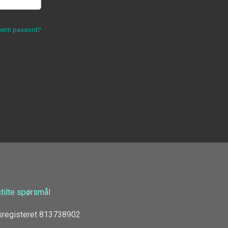
lemt passord?
stilte spørsmål
sregisteret 813738902