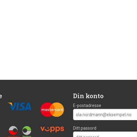
e
Din konto
E-postadresse
Ditt passord