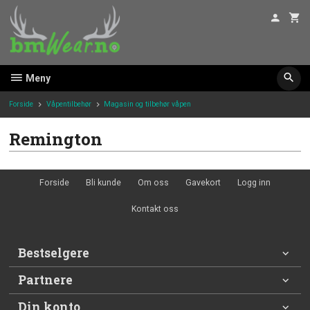
Gå
til
innholdet
Meny
Forside
Våpentilbehør
Magasin og tilbehør våpen
Remington
Forside
Bli kunde
Om oss
Gavekort
Logg inn
Kontakt oss
Bestselgere
Partnere
Din konto