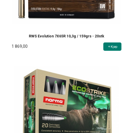
RWS Evolution 7X65R 10,3g / 159grs - 20stk
1 869,00
Kjøp