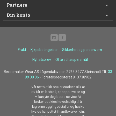
Partnere
Din konto
Frakt
Kjøpsbetingelser
Sikkerhet og personvern
Nyhetsbrev
Ofte stilte spørsmål
Børsemaker Wear AS Lågendalsveien 2765 3277 Steinsholt Tlf.
33
99 30 06
- Foretaksregisteret 813738902
Vår nettbutikk bruker cookies slik at
du får en bedre kjøpsopplevelse og
vi kan yte deg bedre service. Vi
bruker cookies hovedsaklig til å
lagre innloggingsdetaljer og huske
hva du har puttet i handlekurven din.