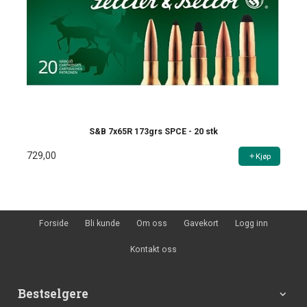
S&B 7x65R 173grs SPCE - 20 stk
729,00
Kjøp
Forside
Bli kunde
Om oss
Gavekort
Logg inn
Kontakt oss
Bestselgere