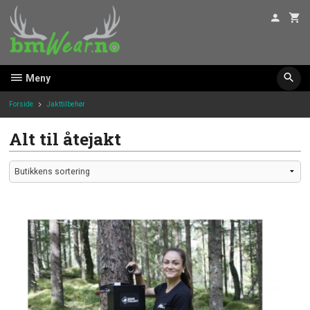
Gå
til
innholdet
Meny
Forside
Jakttilbehør
Alt til åtejakt