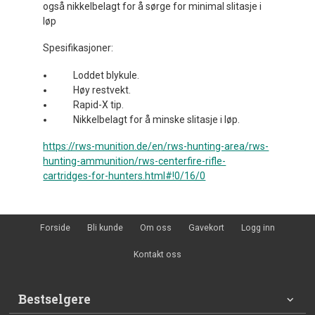
også nikkelbelagt for å sørge for minimal slitasje i
løp
Spesifikasjoner:
Loddet blykule.
Høy restvekt.
Rapid-X tip.
Nikkelbelagt for å minske slitasje i løp.
https://rws-munition.de/en/rws-hunting-area/rws-
hunting-ammunition/rws-centerfire-rifle-
cartridges-for-hunters.html#!0/16/0
Forside
Bli kunde
Om oss
Gavekort
Logg inn
Kontakt oss
Bestselgere