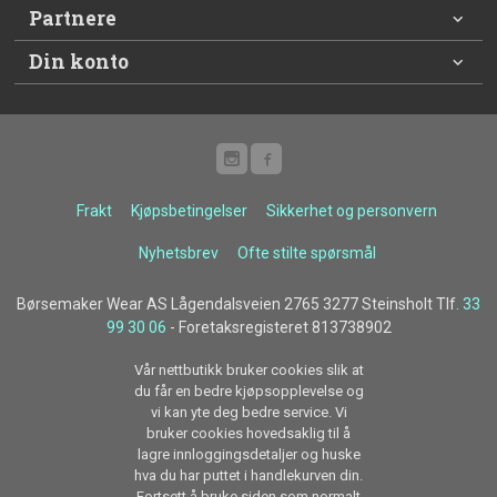
Partnere
Din konto
Frakt
Kjøpsbetingelser
Sikkerhet og personvern
Nyhetsbrev
Ofte stilte spørsmål
Børsemaker Wear AS Lågendalsveien 2765 3277 Steinsholt Tlf.
33
99 30 06
- Foretaksregisteret 813738902
Vår nettbutikk bruker cookies slik at
du får en bedre kjøpsopplevelse og
vi kan yte deg bedre service. Vi
bruker cookies hovedsaklig til å
lagre innloggingsdetaljer og huske
hva du har puttet i handlekurven din.
Fortsett å bruke siden som normalt