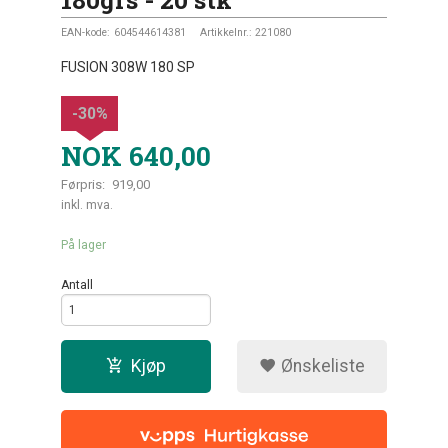
EAN-kode:
604544614381
Artikkelnr.:
221080
FUSION 308W 180 SP
-30%
NOK
640,00
Førpris:
919,00
Rabatt
inkl. mva.
På lager
Antall
Kjøp
Ønskeliste