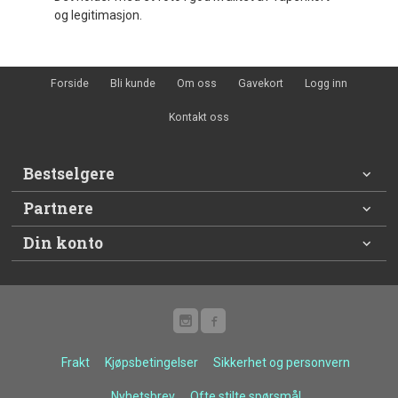
og legitimasjon.
Forside
Bli kunde
Om oss
Gavekort
Logg inn
Kontakt oss
Bestselgere
Partnere
Din konto
Frakt
Kjøpsbetingelser
Sikkerhet og personvern
Nyhetsbrev
Ofte stilte spørsmål