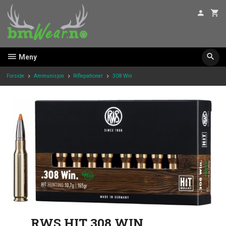
Gå
til
innholdet
Meny
Forside
Ammunisjon
Riflepatroner
308 Win
RWS HIT 308 WIN