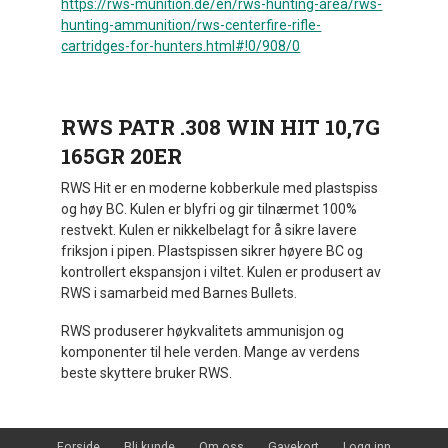
https://rws-munition.de/en/rws-hunting-area/rws-
hunting-ammunition/rws-centerfire-rifle-
cartridges-for-hunters.html#!0/908/0
RWS PATR .308 WIN HIT 10,7G
165GR 20ER
RWS Hit er en moderne kobberkule med plastspiss
og høy BC. Kulen er blyfri og gir tilnærmet 100%
restvekt. Kulen er nikkelbelagt for å sikre lavere
friksjon i pipen. Plastspissen sikrer høyere BC og
kontrollert ekspansjon i viltet. Kulen er produsert av
RWS i samarbeid med Barnes Bullets.
RWS produserer høykvalitets ammunisjon og
komponenter til hele verden. Mange av verdens
beste skyttere bruker RWS.
Forside
Bli kunde
Om oss
Gavekort
Logg inn