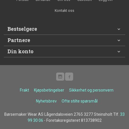
Kontakt oss
Bestselgere
Partnere
Din konto
Frakt
Kjøpsbetingelser
Sikkerhet og personvern
Nyhetsbrev
Ofte stilte spørsmål
Børsemaker Wear AS Lågendalsveien 2765 3277 Steinsholt Tlf.
33
99 30 06
- Foretaksregisteret 813738902