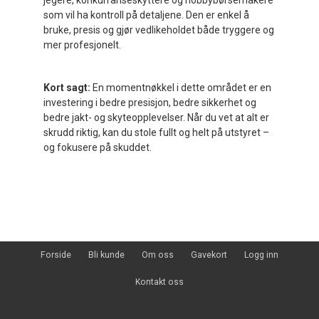
jegere, konkurranseskyttere og hobbybørsemakere
som vil ha kontroll på detaljene. Den er enkel å
bruke, presis og gjør vedlikeholdet både tryggere og
mer profesjonelt.
Kort sagt:
En momentnøkkel i dette området er en
investering i bedre presisjon, bedre sikkerhet og
bedre jakt- og skyteopplevelser. Når du vet at alt er
skrudd riktig, kan du stole fullt og helt på utstyret –
og fokusere på skuddet.
Forside
Bli kunde
Om oss
Gavekort
Logg inn
Kontakt oss