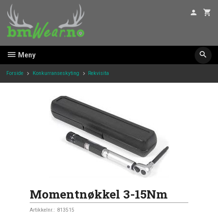
Gå
til
innholdet
Meny
Forside
Konkurranseskyting
Rekvisita
Momentnøkkel 3-15Nm
Artikkelnr.:
813515