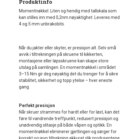
Produktinfo
Momentnøkkel. Liten og hendig med tallskala som
kan stilles inn med 0,2nm nøyaktighet. Leveres med
4 og 5 mm unbrakobits.
Når du jakter eller skyter, er presisjon alt. Selv små
avvik i tiltrekningen på skruene til kikkerten,
montasjene eller løpsskruene kan skape store
utslag på samlingen. En momentnøkkel i området
3–15 Nm gir deg nøyaktig det du trenger for å sikre
stabilitet, sikkerhet og topp ytelse – hver eneste
gang.
Perfekt presisjon
Når skruer strammes for hardt eller for løst, kan det
føre til vandrende treffpunkt, redusert presisjon og
unødvendig slitasje på både våpen og optikk. En
momentnøkkel eliminerer gjettingen og sørger for
korrekt og jevn tiltrekning akkurat slik produsentene