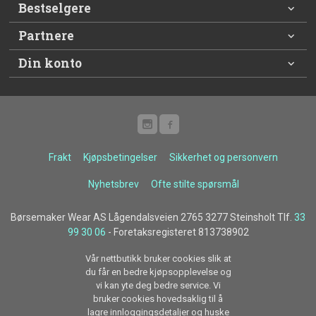
Bestselgere
Partnere
Din konto
Frakt
Kjøpsbetingelser
Sikkerhet og personvern
Nyhetsbrev
Ofte stilte spørsmål
Børsemaker Wear AS Lågendalsveien 2765 3277 Steinsholt Tlf.
33
99 30 06
- Foretaksregisteret 813738902
Vår nettbutikk bruker cookies slik at
du får en bedre kjøpsopplevelse og
vi kan yte deg bedre service. Vi
bruker cookies hovedsaklig til å
lagre innloggingsdetaljer og huske