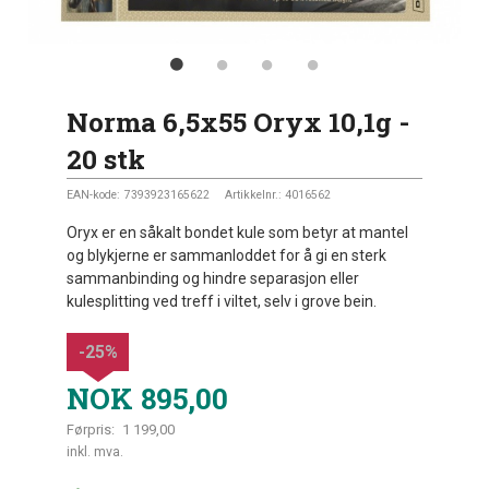
Norma 6,5x55 Oryx 10,1g -
20 stk
EAN-kode:
7393923165622
Artikkelnr.:
4016562
Oryx er en såkalt bondet kule som betyr at mantel
og blykjerne er sammanloddet for å gi en sterk
sammanbinding og hindre separasjon eller
kulesplitting ved treff i viltet, selv i grove bein.
-25%
NOK
895,00
Førpris:
1 199,00
Rabatt
inkl. mva.