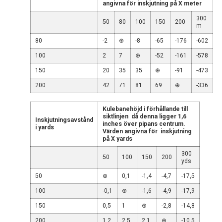
angivna för inskjutning på X meter
300
50
80
100
150
200
m
80
-2
⊕
-8
-65
-176
-602
100
2
7
⊕
-52
-161
-578
150
20
35
35
⊕
-91
-473
200
42
71
81
69
⊕
-336
Kulebanehöjd i förhållande till
siktlinjen då denna ligger 1,6
Inskjutningsavstånd
inches över pipans centrum.
i yards
Värden angivna för inskjutning
på X yards
300
50
100
150
200
yds
50
⊕
0,1
-1,4
-4,7
-17,5
100
-0,1
⊕
-1,6
-4,9
-17,9
150
0,5
1
⊕
-2,8
-14,8
200
1,2
2,5
2,1
⊕
-10,5