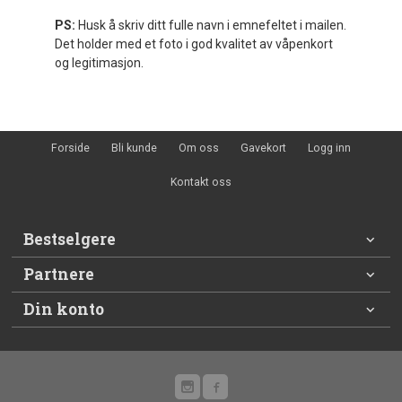
PS:
Husk å skriv ditt fulle navn i emnefeltet i mailen.
Det holder med et foto i god kvalitet av våpenkort
og legitimasjon.
Forside
Bli kunde
Om oss
Gavekort
Logg inn
Kontakt oss
Bestselgere
Partnere
Din konto