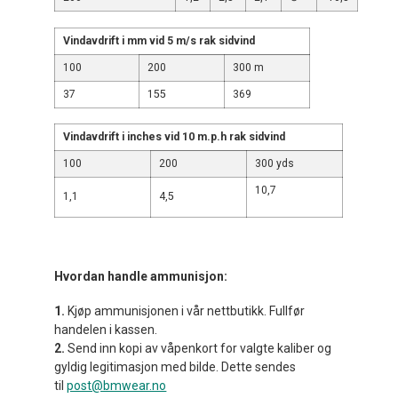
Vindavdrift i mm vid 5 m/s rak sidvind
100
200
300 m
37
155
369
Vindavdrift i inches vid 10 m.p.h rak sidvind
100
200
300 yds
10,7
1,1
4,5
Hvordan handle ammunisjon:
1.
Kjøp ammunisjonen i vår nettbutikk. Fullfør
handelen i kassen.
2.
Send inn kopi av våpenkort for valgte kaliber og
gyldig legitimasjon med bilde. Dette sendes
til
post@bmwear.no