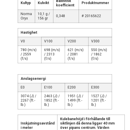
Ballistisk
Kultyp
Kulvikt
Produktnummer
koefficient
Norma
10,1 g /
0,348
# 20165622
Oryx
156 gr
Hastighet
V0
V100
V200
V300
780 (m/s)
698 (m/s)
621 (m/s)
550 (m/s)
/ 2559
/ 2313
/ 2081
/ 1862
(f/s)
(f/s)
(f/s)
(f/s)
Anslagsenergi
E0
E100
E200
E300
3074 (J) /
2463 (J) /
1951 (J) /
1527 (J) /
2267 (ft.-
1852 (ft.-
1499 (ft.-
1201 (ft.-
lb.)
lb.)
lb.)
lb.)
Kulebanehöjd i förhållande till
Inskjutningsavstånd
siktlinjen då denna ligger 40 mm
i meter
över pipans centrum. Värden