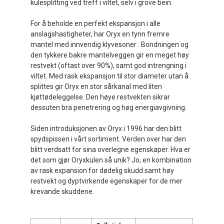
kulesplitting ved treff i viltet, selv i grove bein.
For å beholde en perfekt ekspansjon i alle
anslagshastigheter, har Oryx en tynn fremre
mantel med innvendig klyvesoner . Bondningen og
den tykkere bakre mantelveggen gir en meget høy
restvekt (oftast over 90%), samt god intrengning i
viltet. Med rask ekspansjon til stor diameter utan å
splittes gir Oryx en stor sårkanal med liten
kjøttødeleggelse. Den høye restvekten sikrar
dessuten bra penetrering og høg energiavgivning.
Siden introduksjonen av Oryx i 1996 har den blitt
spydspissen i vårt sortiment. Verden over har den
blitt verdsatt for sina overlegne egenskaper. Hva er
det som gjør Oryxkulen så unik? Jo, en kombination
av rask expansion for dødelig skudd samt høy
restvekt og dyptvirkende egenskaper for de mer
krevande skuddene.