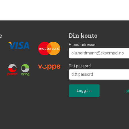
e
Din konto
E-postadresse
Ditt passord
G