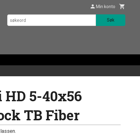
Min konto
Søk
i HD 5-40x56
lock TB Fiber
klassen.