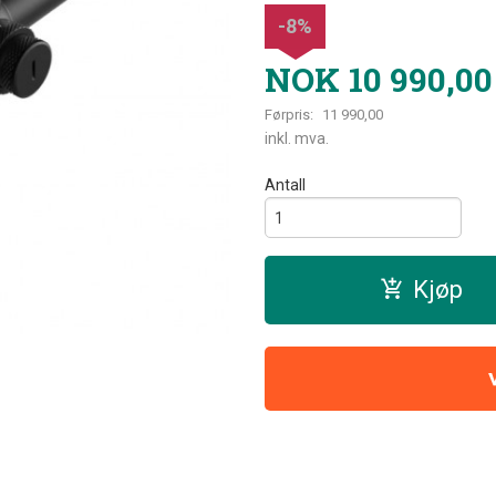
-8%
NOK
10 990,00
Førpris:
11 990,00
Rabatt
inkl. mva.
Antall
Kjøp