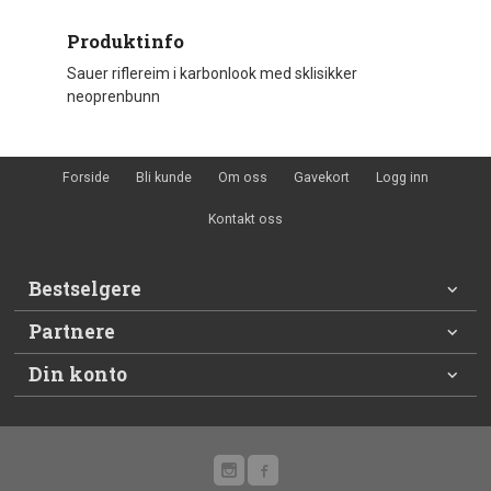
Produktinfo
Sauer riflereim i karbonlook med sklisikker
neoprenbunn
Forside
Bli kunde
Om oss
Gavekort
Logg inn
Kontakt oss
Bestselgere
Partnere
Din konto