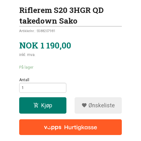
Riflerem S20 3HGR QD
takedown Sako
Artikkelnr.:
S588207981
NOK
1 190,00
inkl. mva.
På lager
Antall
Kjøp
Ønskeliste