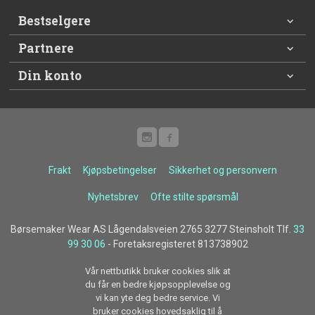
Bestselgere
Partnere
Din konto
Frakt
Kjøpsbetingelser
Sikkerhet og personvern
Nyhetsbrev
Ofte stilte spørsmål
Børsemaker Wear AS Lågendalsveien 2765 3277 Steinsholt Tlf.
33
99 30 06
- Foretaksregisteret 813738902
Vår nettbutikk bruker cookies slik at
du får en bedre kjøpsopplevelse og
vi kan yte deg bedre service. Vi
bruker cookies hovedsaklig til å