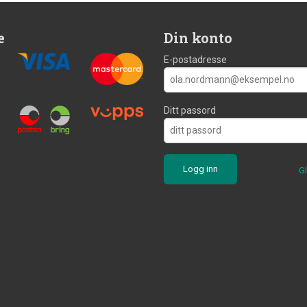
e
Din konto
E-postadresse
Ditt passord
G