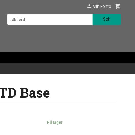
Min konto
Søk
STD Base
På lager