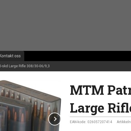
Kontakt oss
-skd Large Rifle 308/30-06/9,3
MTM Patr
Large Rifl
Next
EAN-kode:
026057207414
Artikkelnr