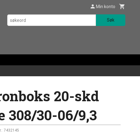
Min konto
Søk
onboks 20-skd
e 308/30-06/9,3
.:
7432145