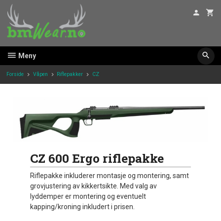
Gå
til
innholdet
Meny
Forside
Våpen
Riflepakker
CZ
CZ 600 Ergo riflepakke
Riflepakke inkluderer montasje og montering, samt
grovjustering av kikkertsikte. Med valg av
lyddemper er montering og eventuelt
kapping/kroning inkludert i prisen.