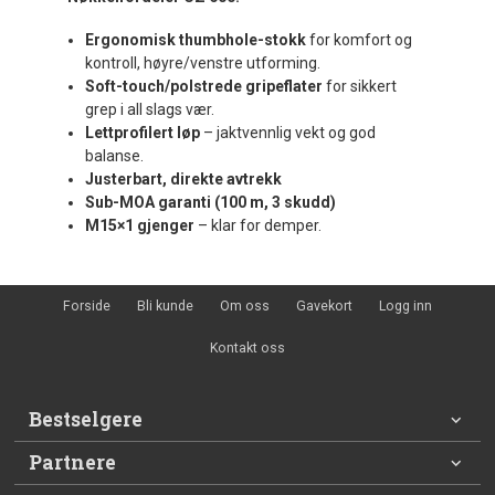
Ergonomisk thumbhole-stokk
for komfort og
kontroll, høyre/venstre utforming.
Soft-touch/polstrede gripeflater
for sikkert
grep i all slags vær.
Lettprofilert løp
– jaktvennlig vekt og god
balanse.
Justerbart, direkte avtrekk
Sub-MOA garanti (100 m, 3 skudd)
M15×1 gjenger
– klar for demper.
Forside
Bli kunde
Om oss
Gavekort
Logg inn
Kontakt oss
Bestselgere
Partnere