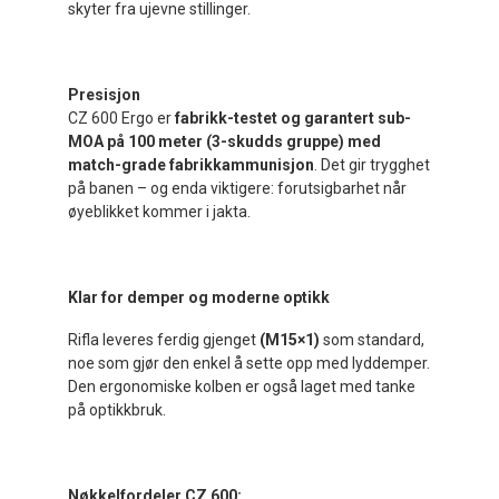
skyter fra ujevne stillinger.
Presisjon
CZ 600 Ergo er
fabrikk-testet og garantert sub-
MOA på 100 meter (3-skudds gruppe) med
match-grade fabrikkammunisjon
. Det gir trygghet
på banen – og enda viktigere: forutsigbarhet når
øyeblikket kommer i jakta.
Klar for demper og moderne optikk
Rifla leveres ferdig gjenget
(M15×1)
som standard,
noe som gjør den enkel å sette opp med lyddemper.
Den ergonomiske kolben er også laget med tanke
på optikkbruk.
Nøkkelfordeler CZ 600: