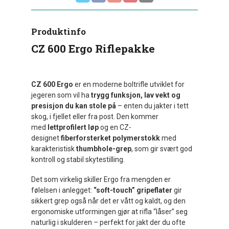
Produktinfo
CZ 600 Ergo Riflepakke
CZ 600 Ergo
er en moderne boltrifle utviklet for
jegeren som vil ha
trygg funksjon, lav vekt og
presisjon du kan stole på
– enten du jakter i tett
skog, i fjellet eller fra post. Den kommer
med
lettprofilert løp
og en CZ-
designet
fiberforsterket polymerstokk
med
karakteristisk
thumbhole-grep
, som gir svært god
kontroll og stabil skytestilling.
Det som virkelig skiller Ergo fra mengden er
følelsen i anlegget:
“soft-touch” gripeflater
gir
sikkert grep også når det er vått og kaldt, og den
ergonomiske utformingen gjør at rifla “låser” seg
naturlig i skulderen – perfekt for jakt der du ofte