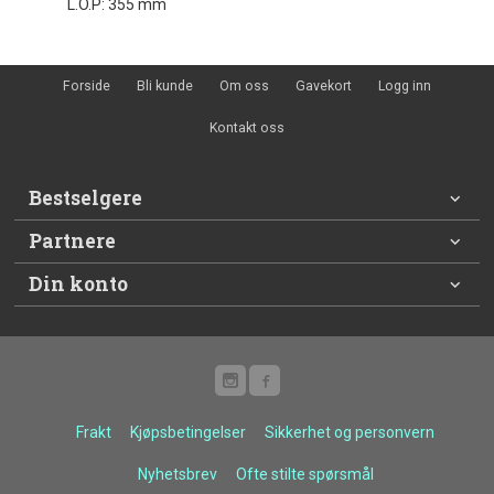
L.O.P: 355 mm
Forside
Bli kunde
Om oss
Gavekort
Logg inn
Kontakt oss
Bestselgere
Partnere
Din konto
Frakt
Kjøpsbetingelser
Sikkerhet og personvern
Nyhetsbrev
Ofte stilte spørsmål