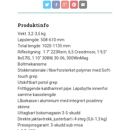
Produktinfo
Vekt: 3,2-3,5 kg
Løpslengde: 508-610 mm
Total lengde: 1020-1135 mm
Riflestigning: 1:7" 223Rem, 6,5 Creedmoor, 1:9,5"
8x57IS, 1:10" 308W, 30-06, 300WinMag
Boltmekanisme
Stokkmateriale i fiberforsterket polymer med Soft-
touch grep
Utskiftbart pistol grep
Frittliggende kaldhamret pipe. Løpsbytte innenfor
samme kasselengde.
Låsekasse i aluminium med integrert picatinny
skinne.
Uttagbart boksmagasin 3-5-skudd
Direkte jaktavtrekk, justerbart i 4 steg (0,6-1,3 kg)
Presisjonsgarant: 3-skudd sub-moa.