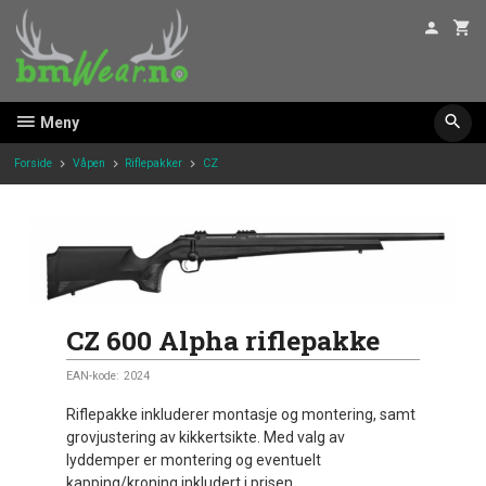
Gå
til
innholdet
Meny
Forside
Våpen
Riflepakker
CZ
CZ 600 Alpha riflepakke
EAN-kode:
2024
Riflepakke inkluderer montasje og montering, samt
grovjustering av kikkertsikte. Med valg av
lyddemper er montering og eventuelt
kapping/kroning inkludert i prisen.