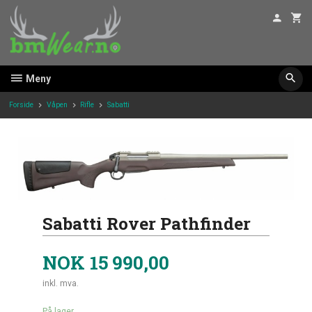
Gå
til
innholdet
Meny
Forside
Våpen
Rifle
Sabatti
Sabatti Rover Pathfinder
NOK
15 990,00
inkl. mva.
På lager