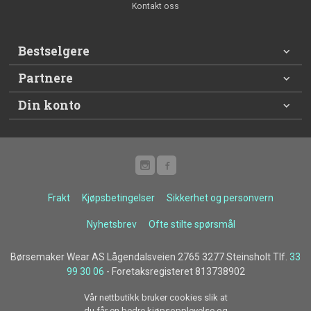
Kontakt oss
Bestselgere
Partnere
Din konto
Frakt
Kjøpsbetingelser
Sikkerhet og personvern
Nyhetsbrev
Ofte stilte spørsmål
Børsemaker Wear AS Lågendalsveien 2765 3277 Steinsholt Tlf.
33
99 30 06
- Foretaksregisteret 813738902
Vår nettbutikk bruker cookies slik at
du får en bedre kjøpsopplevelse og