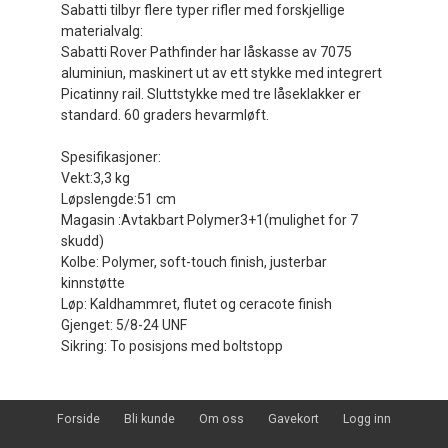
Sabatti tilbyr flere typer rifler med forskjellige
materialvalg:
Sabatti Rover Pathfinder har låskasse av 7075
aluminiun, maskinert ut av ett stykke med integrert
Picatinny rail. Sluttstykke med tre låseklakker er
standard. 60 graders hevarmløft.
Spesifikasjoner:
Vekt:3,3 kg
Løpslengde:51 cm
Magasin :Avtakbart Polymer3+1(mulighet for 7
skudd)
Kolbe: Polymer, soft-touch finish, justerbar
kinnstøtte
Løp: Kaldhammret, flutet og ceracote finish
Gjenget: 5/8-24 UNF
Sikring: To posisjons med boltstopp
Forside
Bli kunde
Om oss
Gavekort
Logg inn