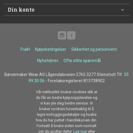
Din konto
Frakt
Kjøpsbetingelser
Sikkerhet og personvern
Nyhetsbrev
Ofte stilte spørsmål
Børsemaker Wear AS Lågendalsveien 2765 3277 Steinsholt Tlf.
33
99 30 06
- Foretaksregisteret 813738902
Vår nettbutikk bruker cookies slik at
du får en bedre kjøpsopplevelse og
vi kan yte deg bedre service. Vi
bruker cookies hovedsaklig til å
lagre innloggingsdetaljer og huske
hva du har puttet i handlekurven din.
Fortsett å bruke siden som normalt
om du godtar dette.
Les mer
eller