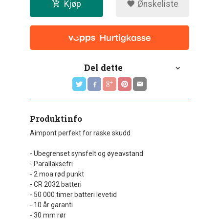
Kjøp
Ønskeliste
Del dette
Produktinfo
Aimpont perfekt for raske skudd
- Ubegrenset synsfelt og øyeavstand
- Parallaksefri
- 2 moa rød punkt
- CR 2032 batteri
- 50 000 timer batteri levetid
- 10 år garanti
- 30 mm rør