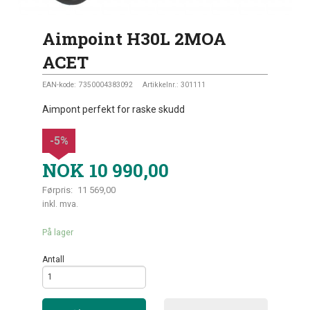
Aimpoint H30L 2MOA
ACET
EAN-kode:
7350004383092
Artikkelnr.:
301111
Aimpont perfekt for raske skudd
-5%
NOK
10 990,00
Førpris:
11 569,00
Rabatt
inkl. mva.
På lager
Antall