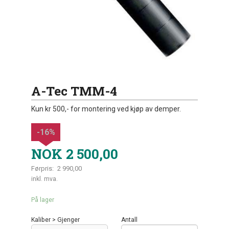
A-Tec TMM-4
Kun kr 500,- for montering ved kjøp av demper.
-16%
NOK
2 500,00
Førpris:
2 990,00
Rabatt
inkl. mva.
På lager
Kaliber > Gjenger
Antall