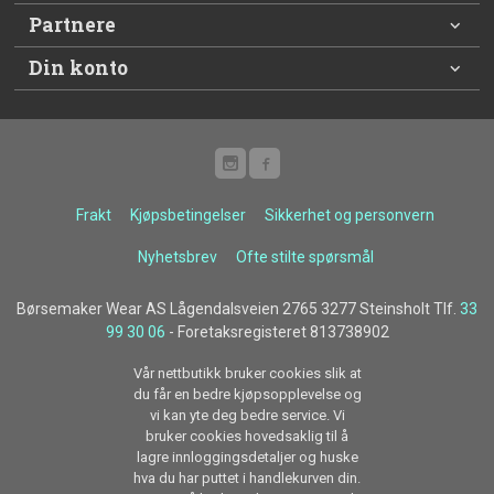
Partnere
Din konto
Frakt
Kjøpsbetingelser
Sikkerhet og personvern
Nyhetsbrev
Ofte stilte spørsmål
Børsemaker Wear AS Lågendalsveien 2765 3277 Steinsholt Tlf.
33
99 30 06
- Foretaksregisteret 813738902
Vår nettbutikk bruker cookies slik at
du får en bedre kjøpsopplevelse og
vi kan yte deg bedre service. Vi
bruker cookies hovedsaklig til å
lagre innloggingsdetaljer og huske
hva du har puttet i handlekurven din.