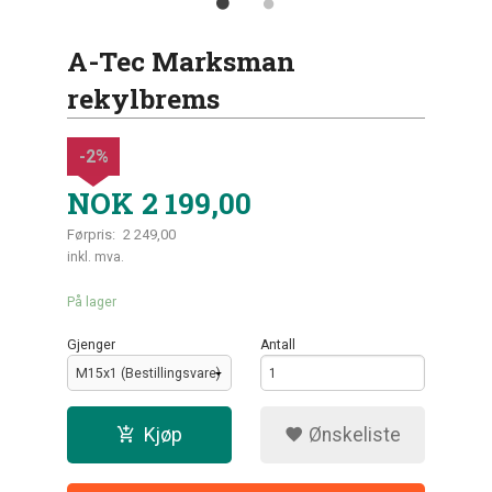
A-Tec Marksman
rekylbrems
-2%
NOK
2 199,00
Førpris:
2 249,00
Rabatt
inkl. mva.
På lager
Gjenger
Antall
Kjøp
Ønskeliste