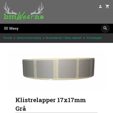
Gå
til
innholdet
Meny
Forside
Konkurranseskyting
Skivemateriell / Bane materiell
Klistrelapper
Klistrelapper 17x17mm
Grå