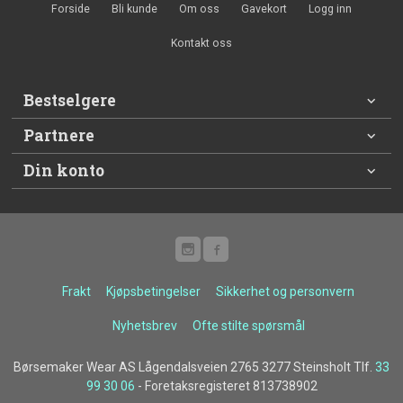
Forside
Bli kunde
Om oss
Gavekort
Logg inn
Kontakt oss
Bestselgere
Partnere
Din konto
Frakt
Kjøpsbetingelser
Sikkerhet og personvern
Nyhetsbrev
Ofte stilte spørsmål
Børsemaker Wear AS Lågendalsveien 2765 3277 Steinsholt Tlf.
33
99 30 06
- Foretaksregisteret 813738902