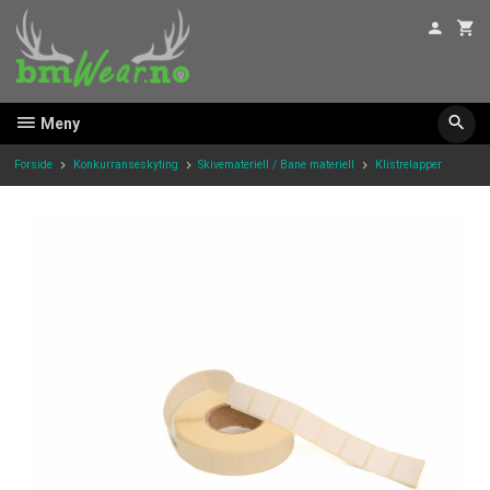
Gå
til
innholdet
Meny
Forside
Konkurranseskyting
Skivemateriell / Bane materiell
Klistrelapper