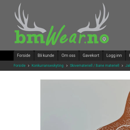
Gå
til
innholdet
Forside
Bli kunde
Om oss
Gavekort
Logg inn
Forside
Konkurranseskyting
Skivemateriell / Bane materiell
Jak