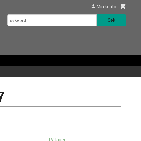
Min konto
Søk
7
På lager