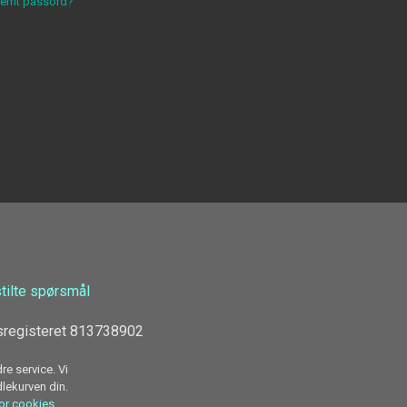
lemt passord?
stilte spørsmål
sregisteret 813738902
re service. Vi
dlekurven din.
for cookies.