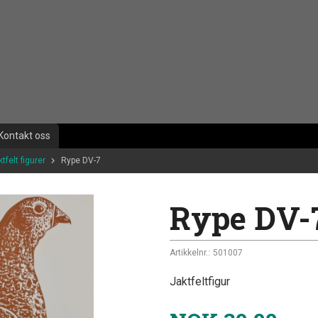
Kontakt oss
tfelt figurer
Rype DV-7
Rype DV-
Artikkelnr.:
501007
Jaktfeltfigur