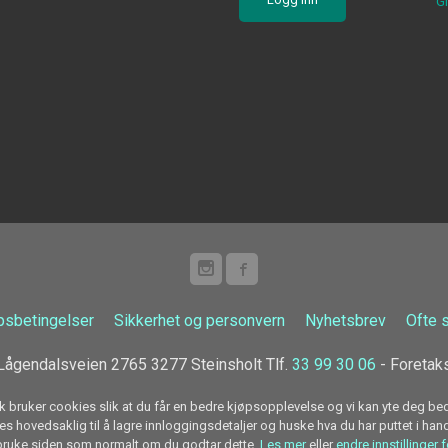
G
psbetingelser
Sikkerhet og personvern
Nyhetsbrev
Ofte 
ågendalsveien 2765 3277 Steinsholt Tlf.
33 99 30 06
- Foretak
k bruker cookies slik at du får en bedre kjøpsopplevelse og vi kan yte deg bed
s hovedsaklig til å lagre innloggingsdetaljer og huske hva du har puttet i han
 bruke siden som normalt om du godtar dette.
Les mer
eller
endre innstillinger 