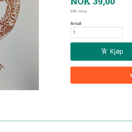
NOK
39,00
inkl. mva.
Antall
Kjøp