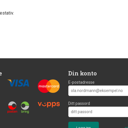
estativ.
e
Din konto
E-postadresse
Ditt passord