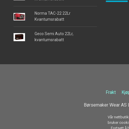
Norma TAC-22 22Lr
Kvantumsrabatt
Geco Semi Auto 22Lr,
kvantumsrabatt
Frakt
Kjø
Børsemaker Wear AS L
Vår nettbutik
bruker cookie
Fortsett å