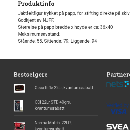
Produktinfo
Jaktfeltfigur trykket på papp, for stifting direkte på skiv
Godkjent av NJFF.
Størrelse på papp bredde x høyde er ca: 36x40
Maksimumsavstand:
Stående: 55, Sittende: 79, Liggende: 94
Bestselgere
Partner
Geco Rifle 22Lr, kvantumsrabatt
CCI 22Lr STD 40grs,
kvantumsrabatt
Norma Match .22LR,
kvantumsrabatt