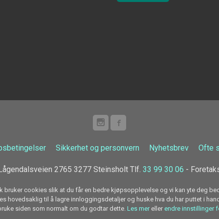
psbetingelser
Sikkerhet og personvern
Nyhetsbrev
Ofte 
ågendalsveien 2765 3277 Steinsholt Tlf.
33 99 30 06
- Foretak
k bruker cookies slik at du får en bedre kjøpsopplevelse og vi kan yte deg bed
s hovedsaklig til å lagre innloggingsdetaljer og huske hva du har puttet i han
 bruke siden som normalt om du godtar dette.
Les mer
eller
endre innstillinger 