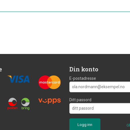
e
Din konto
E-postadresse
Ditt passord
G