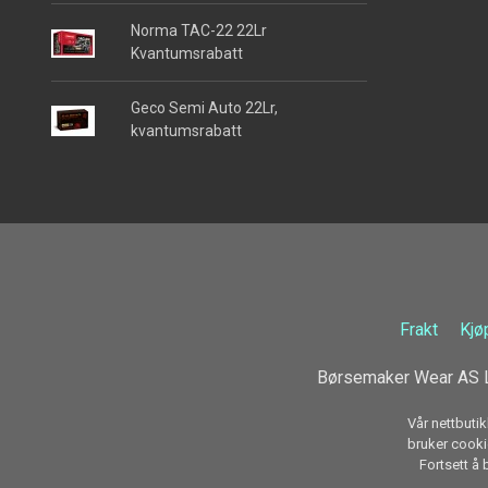
Norma TAC-22 22Lr
Kvantumsrabatt
Geco Semi Auto 22Lr,
kvantumsrabatt
Frakt
Kjø
Børsemaker Wear AS L
Vår nettbutik
bruker cookie
Fortsett å