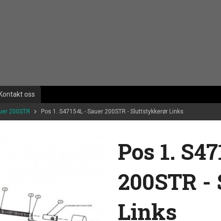
Kontakt oss
auer 200STR
Pos 1. S47154L - Sauer 200STR - Sluttstykkerør Links
Pos 1. S47
200STR - 
Links