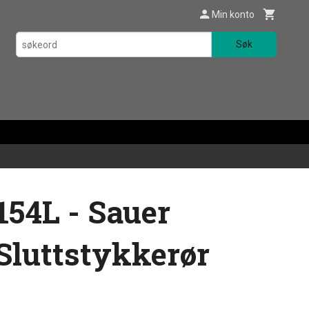
Min konto
Søk
154L - Sauer
Sluttstykkerør