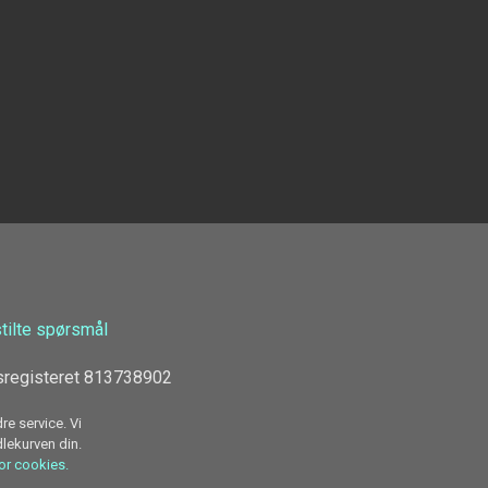
stilte spørsmål
sregisteret 813738902
re service. Vi
dlekurven din.
for cookies.