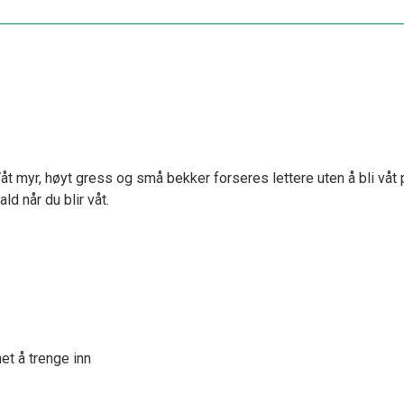
 Våt myr, høyt gress og små bekker forseres lettere uten å bli våt
ld når du blir våt.
t å trenge inn