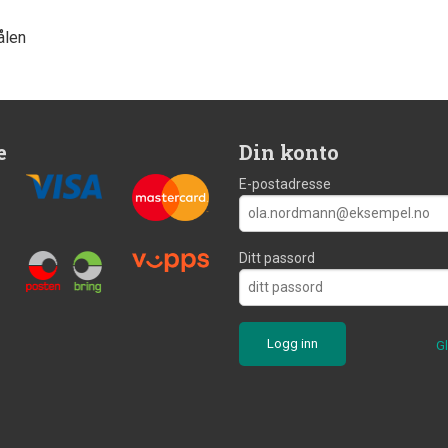
ålen
e
Din konto
E-postadresse
Ditt passord
G