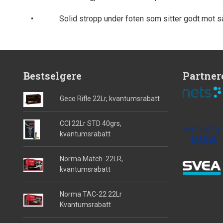
• Solid stropp under foten som sitter godt mot s
Bestselgere
Partner
Geco Rifle 22Lr, kvantumsrabatt
CCI 22Lr STD 40grs,
kvantumsrabatt
Norma Match .22LR,
kvantumsrabatt
Norma TAC-22 22Lr
Kvantumsrabatt