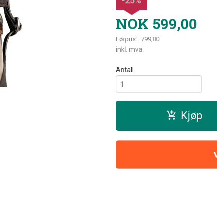
-25%
NOK
599,00
Førpris:
799,00
Rabatt
inkl. mva.
Antall
Kjøp