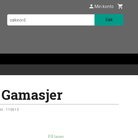
Min konto
Søk
 Gamasjer
nr.:
110613
På lager