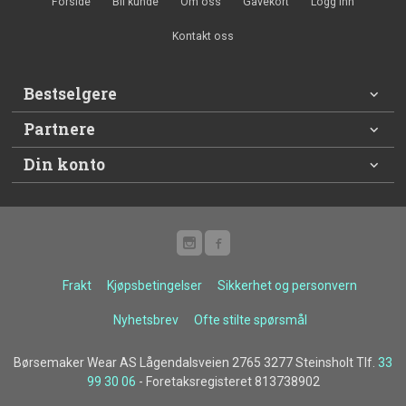
Forside
Bli kunde
Om oss
Gavekort
Logg inn
Kontakt oss
Bestselgere
Partnere
Din konto
Frakt
Kjøpsbetingelser
Sikkerhet og personvern
Nyhetsbrev
Ofte stilte spørsmål
Børsemaker Wear AS Lågendalsveien 2765 3277 Steinsholt Tlf.
33
99 30 06
- Foretaksregisteret 813738902