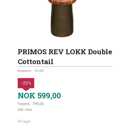
PRIMOS REV LOKK Double
Cottontail
Artikkelnr.:
741037
-25%
NOK
599,00
Førpris:
799,00
Rabatt
inkl. mva.
På lager