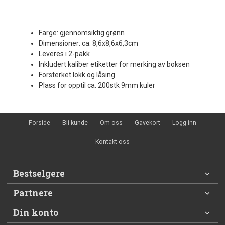
Farge: gjennomsiktig grønn
Dimensioner: ca. 8,6x8,6x6,3cm
Leveres i 2-pakk
Inkludert kaliber etiketter for merking av boksen
Forsterket lokk og låsing
Plass for opptil ca. 200stk 9mm kuler
Forside
Bli kunde
Om oss
Gavekort
Logg inn
Kontakt oss
Bestselgere
Partnere
Din konto