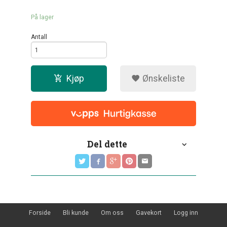
På lager
Antall
Kjøp
Ønskeliste
Del dette
Forside
Bli kunde
Om oss
Gavekort
Logg inn