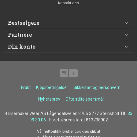
Kontakt oss
Bestselgere
Partnere
Din konto
Frakt
Kjøpsbetingelser
Sikkerhet og personvern
Nyhetsbrev
Ofte stilte spørsmål
Børsemaker Wear AS Lågendalsveien 2765 3277 Steinsholt Tlf.
33
99 30 06
- Foretaksregisteret 813738902
Vår nettbutikk bruker cookies slik at