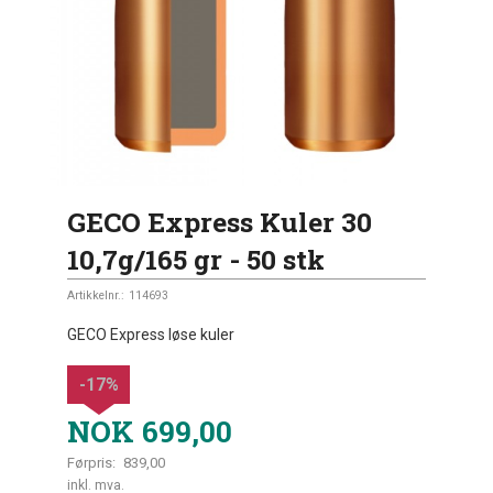
GECO Express Kuler 30
10,7g/165 gr - 50 stk
Artikkelnr.:
114693
GECO Express løse kuler
-17%
NOK
699,00
Førpris:
839,00
Rabatt
inkl. mva.